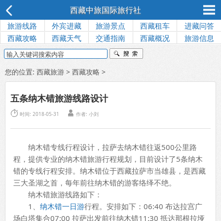
西藏中旅国际旅行社
旅游线路
外宾进藏
旅游景点
西藏租车
进藏问答
西藏攻略
西藏天气
交通指南
西藏概况
旅游信息
您的位置:
西藏旅游
>
西藏攻略
>
五条纳木错旅游线路设计


时间: 2018-05-31
作者:
小刘
纳木错专线行程设计，拉萨去纳木错往返500公里路
程，提供专业的纳木错旅游行程规划，目前设计了5条纳木
错的专线行程安排。纳木错位于西藏拉萨市当雄县，是西藏
三大圣湖之首，每年前往纳木错的游客络绎不绝。
纳木错旅游线路如下：
1、
纳木错一日游
行程。安排如下：06:40 布达拉宫广
场白塔集合07:00 拉萨出发前往纳木错11:30 抵达那根拉垭