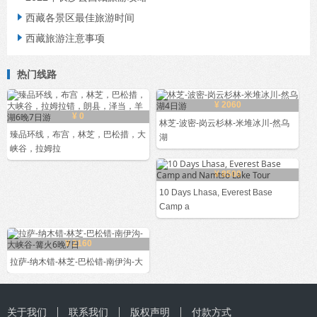
西藏各景区最佳旅游时间

西藏旅游注意事项

热门线路
¥ 2060
¥ 0
林芝-波密-岗云杉林-米堆冰川-然乌
臻品环线，布宫，林芝，巴松措，大
湖
峡谷，拉姆拉
¥ 8500
10 Days Lhasa, Everest Base
Camp a
¥ 2160
拉萨-纳木错-林芝-巴松错-南伊沟-大
关于我们
联系我们
版权声明
付款方式