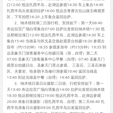
口12:00 抵达扎西半岛，赴湖边参观14:30 车上集合14:40
扎西半岛出发返回拉萨16:00 抵达念青唐古拉山脉主峰观景
区，下车拍照16:20 上车集合返回拉萨。
2、纳木错转湖二日游行程。安排如下：第一天06:40
布达拉宫广场白塔集合07:00 拉萨出发前往纳木错11:30 抵
达那根拉垭口12:00 抵达扎西半岛，赴湖边参观14:30 车上
集合15:40 当雄县与班戈县交接处观景台拍摄16:20 参观古
琼寺（约15分钟）18:35 参观多加寺（约15分钟）19:35 到
达圣象天门游客服务中心拍摄日落（宿，自理）第二天
07:00 圣象天门游客服务中心早餐（自理）07:40 圣象天门
观景台拍摄日出、圣象天门景点参观、 三圣石、三圣石体验
区、夫妻岩、恰多朗卡岛修行洞参观10:40 返回当雄县
13:40 到达当雄县午餐（自理）14:40 返回拉萨。
3、纳木错日落日出摄影二日游。行程安排如下：第一
天13:40 布达拉宫广场白塔集合14:00 拉萨出发前往纳木错
18:30 抵达那根拉垭口19:00 抵达扎西半岛，赴湖边参观
20:00 准备日落摄影（宿扎西半岛，自理）第二天06:40 扎
西半岛准备日出摄影09:00 扎西半岛出发返回拉萨。