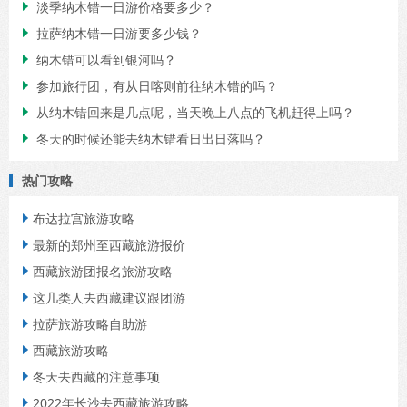
淡季纳木错一日游价格要多少？

拉萨纳木错一日游要多少钱？

纳木错可以看到银河吗？

参加旅行团，有从日喀则前往纳木错的吗？

从纳木错回来是几点呢，当天晚上八点的飞机赶得上吗？

冬天的时候还能去纳木错看日出日落吗？

热门攻略
布达拉宫旅游攻略

最新的郑州至西藏旅游报价

西藏旅游团报名旅游攻略

这几类人去西藏建议跟团游

拉萨旅游攻略自助游

西藏旅游攻略

冬天去西藏的注意事项

2022年长沙去西藏旅游攻略
