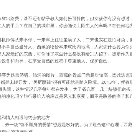
省出路费，甚至还有帖子教人如何扮可怜的，但女孩你有没有想过
生人的手上？在自己的城市里，你会随便上陌生人的车吗？在任何地
机师傅从来不停，一来车上往往坐满了人，二来也实在是怕麻烦，
也不拿自己当外人。西藏的物价本来就比内地高，人家凭什么要为你
是人家最好的东西，可你除了灰尘什么都没有给别人留下。徒步作为
的设备和向导，在享受自然的过程中尊重他人、保护自己。
游客为逃票爬墙、钻洞的图片，西藏的景点门票相对较高，因此逃票
都是未经开发，"另辟蹊径"很有可能就是踏入险境。2013年，就有
后失踪，这种情况几乎每年都在发生，为了省几百、几十块钱把命搭
魂的净化吗？旅行带给人的应该是风光和享受，而不是跋涉的痛苦和
措和情人相遇与约会的地方
，来一场"奋不顾身的爱情"想必是极好的。为了迎合这种心理，西
低自己的道德标准。