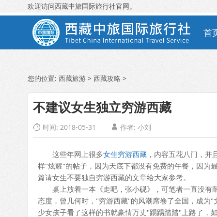
欢迎访问西藏中旅国际旅行社官网。
首
您的位置:
西藏旅游
>
西藏攻略
>
不建议女生独立穷游西藏
时间: 2018-05-31
作者:
小刘


这些年网上很多
女生穷游西藏
，内容五花八门，并
样"炫耀"的帖子，因为天底下都没有免费的午餐，因为最
篇请女生不要独自穷游西藏的文章给大家参考。
桌上放着一本《走吧，张小砚》，可笔者一直没有耐
态度，曾几何时，"穷游西藏"的风潮席卷了全国，成为
少女孩子看了这样的书就豪情万丈"踢踢踏踏"上路了，