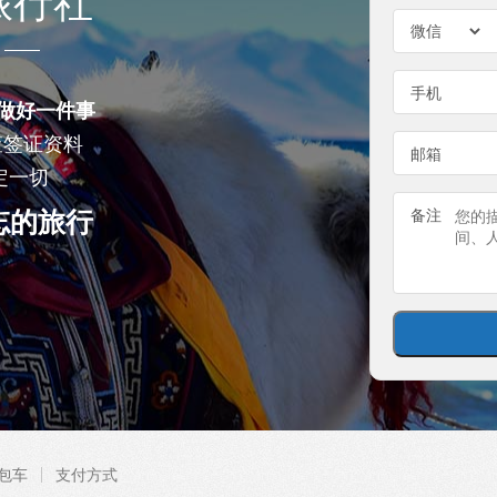
旅行社
手机
做好一件事
查签证资料
邮箱
定一切
忘的旅行
备注
包车
支付方式