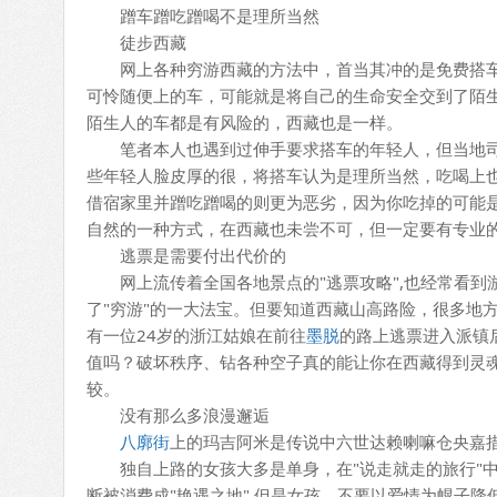
蹭车蹭吃蹭喝不是理所当然
徒步西藏
网上各种穷游西藏的方法中，首当其冲的是免费搭车
可怜随便上的车，可能就是将自己的生命安全交到了陌
陌生人的车都是有风险的，西藏也是一样。
笔者本人也遇到过伸手要求搭车的年轻人，但当地司
些年轻人脸皮厚的很，将搭车认为是理所当然，吃喝上
借宿家里并蹭吃蹭喝的则更为恶劣，因为你吃掉的可能
自然的一种方式，在西藏也未尝不可，但一定要有专业
逃票是需要付出代价的
网上流传着全国各地景点的"逃票攻略",也经常看到
了"穷游"的一大法宝。但要知道西藏山高路险，很多地方
有一位24岁的浙江姑娘在前往
墨脱
的路上逃票进入派镇
值吗？破坏秩序、钻各种空子真的能让你在西藏得到灵
较。
没有那么多浪漫邂逅
八廓街
上的玛吉阿米是传说中六世达赖喇嘛仓央嘉
独自上路的女孩大多是单身，在"说走就走的旅行"中
断被消费成"艳遇之地".但是女孩，不要以爱情为幌子降