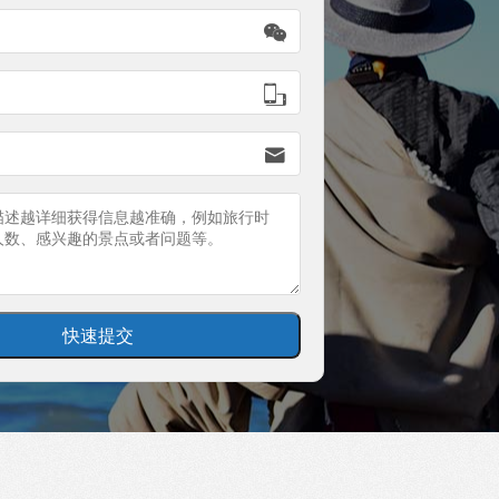


