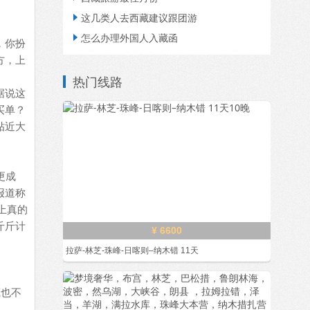
这几类人去西藏建议跟团游

怎么办理外国人入藏函

，你扮
方，上
热门线路
据说这
买单？
贴近大
更成
报道称
上真的
斤斤计
¥ 6600
拉萨-林芝-珠峰-日喀则–纳木错 11天
藏也不