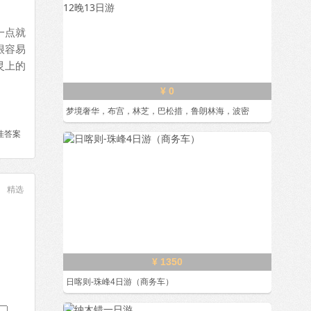
一点就
很容易
灵上的
¥ 0
梦境奢华，布宫，林芝，巴松措，鲁朗林海，波密
佳答案
精选
¥ 1350
日喀则-珠峰4日游（商务车）