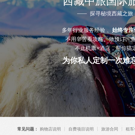
西藏中旅国际
探寻秘境西藏之旅
多年行业服务经验 、
始终专注
不用辛苦看攻略、做预订、
不止机票+酒店，帮你搞
为你私人定制一次难
常见问题：
购物店说明
自费项目说明
旅游合同
租车