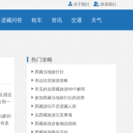

关于我们

联系我们
进藏问答
租车
资讯
交通
天气
热门攻略
西藏当地旅行社

布达拉宫旅游攻略

常见的去西藏旅游99个解答

反感这
参加西藏当地旅行社的优势

引用一
西藏游玩不宜进藏人群

去西藏旅游注意事项

为豪的
道有多
西藏旅游必备物品指南

西藏旅游最佳月份
