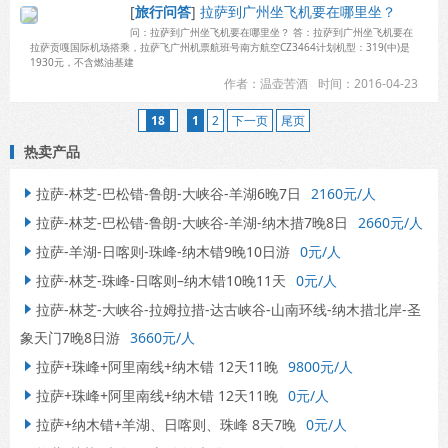
[
旅行问答
]
拉萨到广州坐飞机要在哪里坐？
问：拉萨到广州坐飞机要在哪里坐？ 答：拉萨到广州坐飞机要在
拉萨贡嘎国际机场搭乘，拉萨飞广州机票航班号南方航空CZ3464计划机型：319(中)是
1930元，不含燃油基建
作者：温壶苦酒
时间：2016-04-23
18
1
2
下一页
尾页
热卖产品
拉萨-林芝-巴松错-鲁朗-大峡谷-羊湖6晚7日
2160元/人

拉萨-林芝-巴松错-鲁朗-大峡谷-羊湖-纳木措7晚8日
2660元/人

拉萨-羊湖-日喀则-珠峰-纳木错9晚10日游
0元/人

拉萨-林芝-珠峰-日喀则–纳木错10晚11天
0元/人

拉萨-林芝-大峡谷-拉姆拉措-达古峡谷-山南环线-纳木措北岸-圣

象天门7晚8日游
3660元/人
拉萨+珠峰+阿里南线+纳木错 12天11晚
9800元/人

拉萨+珠峰+阿里南线+纳木错 12天11晚
0元/人

拉萨+纳木错+羊湖、日喀则、珠峰 8天7晚
0元/人
