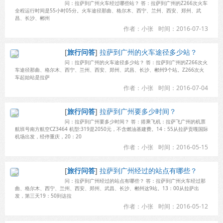
问：拉萨到广州火车经过哪些站？ 答：拉萨到广州的Z266次火车
全程运行时间是55小时05分。火车途径那曲、格尔木、西宁、兰州、西安、郑州、武
昌、长沙、郴州
作者：小张
时间：2016-07-13
[
旅行问答
]
拉萨到广州的火车途径多少站？
问：拉萨到广州的火车途径多少站？ 答：拉萨到广州的Z266次火
车途径那曲、格尔木、西宁、兰州、西安、郑州、武昌、长沙、郴州9个站。Z266次火
车起始站是拉萨
作者：小张
时间：2016-07-04
[
旅行问答
]
拉萨到广州要多少时间？
问：拉萨到广州要多少时间？ 答：搭乘飞机：拉萨飞广州的机票
航班号南方航空CZ3464 机型:319是2050元，不含燃油基建费。14：55从拉萨贡嘎国际
机场出发，经停重庆，20：20
作者：小张
时间：2016-05-15
[
旅行问答
]
拉萨到广州经过的站点有哪些？
问：拉萨到广州经过的站点有哪些？ 答：拉萨到广州火车经过那
曲、格尔木、西宁、兰州、西安、郑州、武昌、长沙、郴州这9站。13：00从拉萨出
发，第三天19：50到达拉
作者：小张
时间：2016-05-12