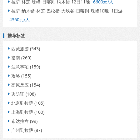
拉萨-林芝-珠峰-日喀则-纳木错 12日11晚
6600元/人

拉萨-纳木错-林芝-巴松措-大峡谷-日喀则-珠峰10晚11日游

4360元/人
推荐标签
西藏旅游
(543)

指南
(260)

注意事项
(159)

攻略
(155)

高原反应
(154)

边防证
(108)

北京到拉萨
(105)

上海到拉萨
(100)

布达拉宫
(99)

广州到拉萨
(87)
