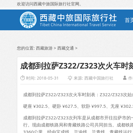
欢迎访问西藏中旅国际旅行社官网。
首
您的位置:
西藏旅游
>
西藏交通
>
成都到拉萨Z322/Z323次火车时
时间: 2018-05-31
来源:
西藏中国旅行社
作



成都到拉萨Z322/Z323次火车时刻表：Z322/Z323次
硬座 ¥302.5、硬卧 ¥627.5、软卧 ¥997.5、无座 ¥302
成都到拉萨Z322/Z323次列车是从成都市开往拉萨市的
行。现由成都铁路局和青藏铁路公司共同担当。成都铁
3360公里，经由宝成线，兰渝线，兰青线，青藏线运行