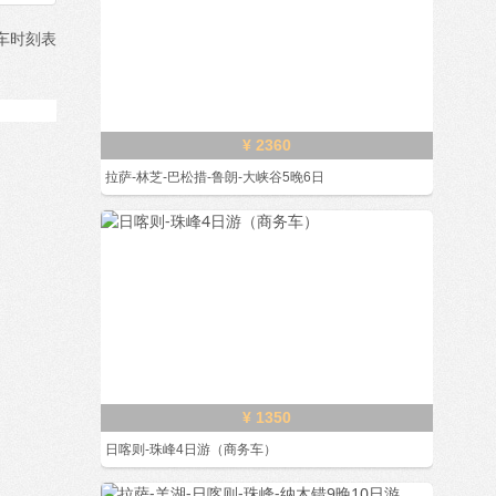
火车时刻表
¥ 2360
拉萨-林芝-巴松措-鲁朗-大峡谷5晚6日
¥ 1350
日喀则-珠峰4日游（商务车）