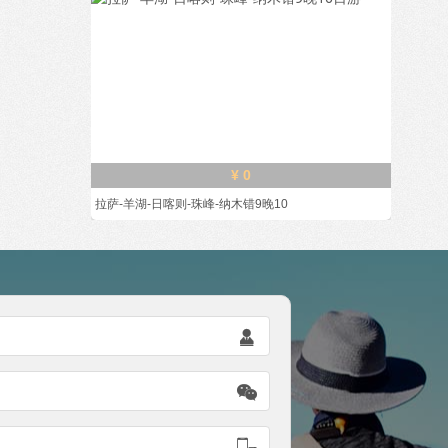
¥ 0
拉萨-羊湖-日喀则-珠峰-纳木错9晚10


