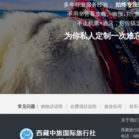
多年行业服务经验 、
始终专注
不用辛苦看攻略、做预订、
不止机票+酒店，帮你搞
为你私人定制一次难
常见问题：
购物店说明
自费项目说明
旅游合同
租车
关于我们
西藏旅行
电话：08