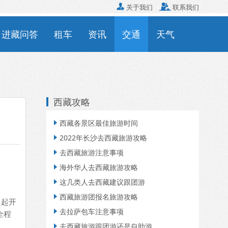

关于我们

联系我们
进藏问答
租车
资讯
交通
天气
西藏攻略
西藏各景区最佳旅游时间

2022年长沙去西藏旅游攻略

去西藏旅游注意事项

海外华人去西藏旅游攻略

这几类人去西藏建议跟团游

西藏旅游团报名旅游攻略

日起开
去拉萨包车注意事项

全程
去西藏旅游跟团游还是自助游
