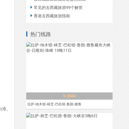
常见的去西藏旅游99个解答

香港去西藏旅游指南

热门线路
¥ 3580
拉萨-纳木错-林芝-巴松错-鲁朗-雅鲁
为准。