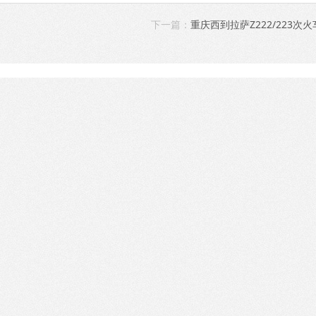
下一篇：
重庆西到拉萨Z222/223次