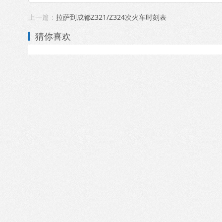
上一篇：
拉萨到成都Z321/Z324次火车时刻表
猜你喜欢