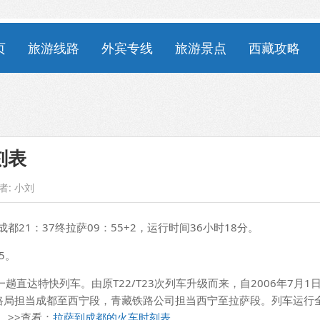
页
旅游线路
外宾专线
旅游景点
西藏攻略
刻表
者:
小刘
始成都21：37终拉萨09：55+2，运行时间36小时18分。
.5。
一趟直达特快列车。由原T22/T23次列车升级而来，自2006年7月1
路局担当成都至西宁段，青藏铁路公司担当西宁至拉萨段。列车运行
。>>查看：
拉萨到成都的火车时刻表