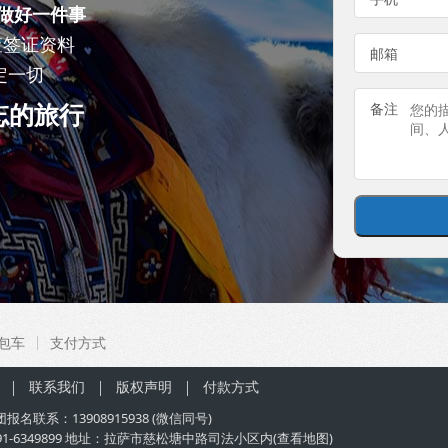
做好一件事
查签证资料
邮箱
定一切
忘的旅行
备注
包车
支付方式
联系我们
版权声明
付款方式
团
报名联系：
13908915938
(微信同号)
91-6349899 地址：拉萨市慈松塘中路司法小区内(
查看地图
)