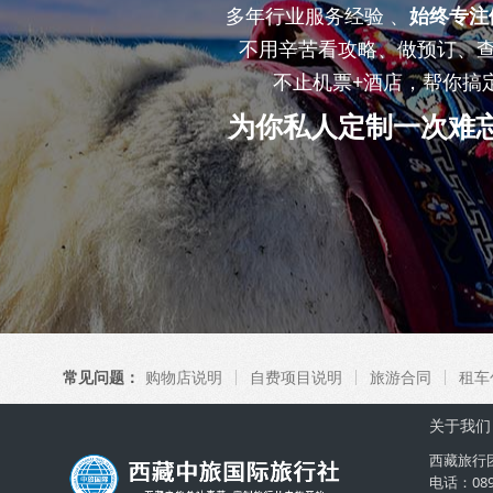
多年行业服务经验 、
始终专注
不用辛苦看攻略、做预订、
不止机票+酒店，帮你搞
为你私人定制一次难
常见问题：
购物店说明
自费项目说明
旅游合同
租车
关于我们
西藏旅行
电话：08