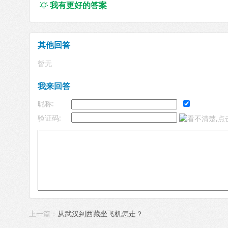
我有更好的答案

其他回答
暂无
我来回答
昵称:
验证码:
上一篇：
从武汉到西藏坐飞机怎走？