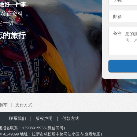
做好一件事
查签证资料
邮箱
定一切
忘的旅行
备注
包车
支付方式
联系我们
版权声明
付款方式
团
报名联系：
13908915938
(微信同号)
91-6349899 地址：拉萨市慈松塘中路司法小区内(
查看地图
)