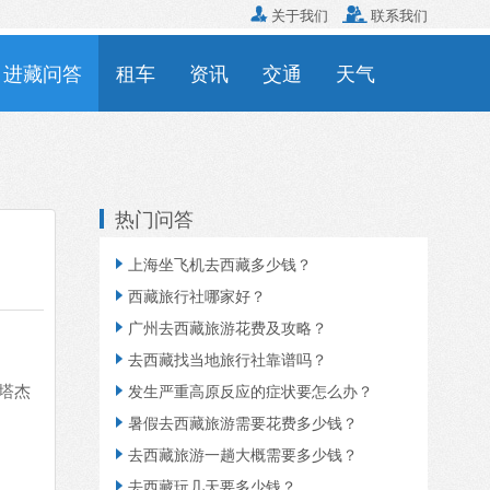

关于我们

联系我们
进藏问答
租车
资讯
交通
天气
热门问答
上海坐飞机去西藏多少钱？

西藏旅行社哪家好？

广州去西藏旅游花费及攻略？

去西藏找当地旅行社靠谱吗？

塔杰
发生严重高原反应的症状要怎么办？

暑假去西藏旅游需要花费多少钱？

去西藏旅游一趟大概需要多少钱？

去西藏玩几天要多少钱？
