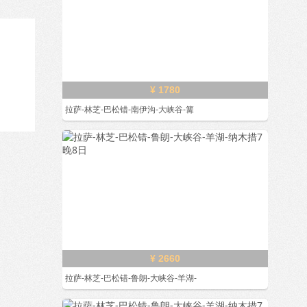
¥ 1780
拉萨-林芝-巴松错-南伊沟-大峡谷-篝
¥ 2660
拉萨-林芝-巴松错-鲁朗-大峡谷-羊湖-