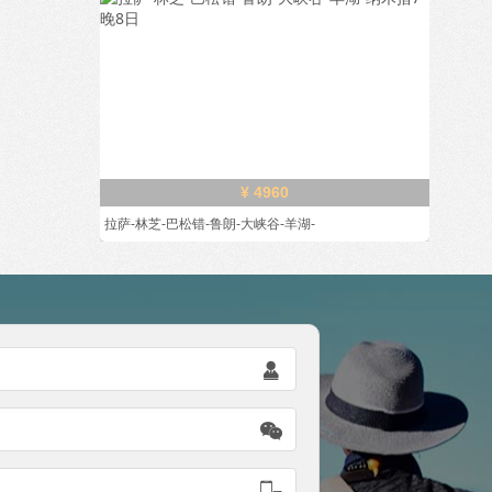
¥ 4960
拉萨-林芝-巴松错-鲁朗-大峡谷-羊湖-


