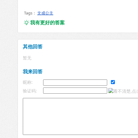
Tags：
文成公主
我有更好的答案

其他回答
暂无
我来回答
昵称:
验证码: