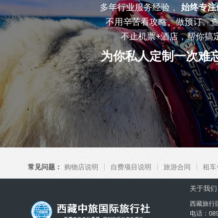
多年行业服务经验 、
始终专注
不用辛苦看攻略、做预订、
不止机票+酒店，帮你搞
为你私人定制一次难
常见问题：
购物店说明
自费项目说明
旅游合同
租车
关于我们
西藏旅行
电话：08