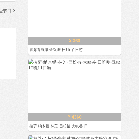
些节日？
¥ 360
青海青海湖-金银滩-日月山1日游
¥ 4360
拉萨-纳木错-林芝-巴松措-大峡谷-日