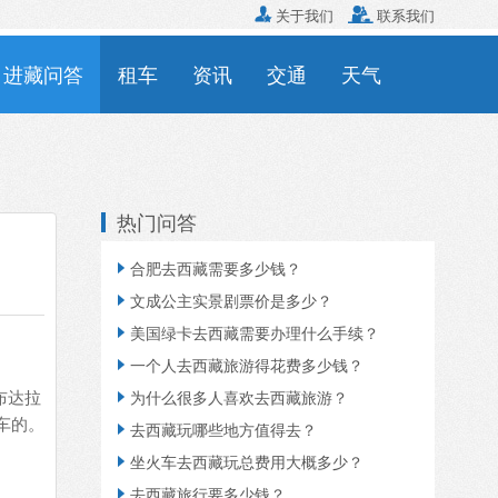

关于我们

联系我们
进藏问答
租车
资讯
交通
天气
热门问答
合肥去西藏需要多少钱？

文成公主实景剧票价是多少？

美国绿卡去西藏需要办理什么手续？

一个人去西藏旅游得花费多少钱？

布达拉
为什么很多人喜欢去西藏旅游？

车的。
去西藏玩哪些地方值得去？

坐火车去西藏玩总费用大概多少？

去西藏旅行要多少钱？
