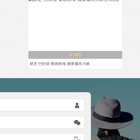
¥ 960
林芝-巴松错-鲁朗林海-雅鲁藏布大峡


