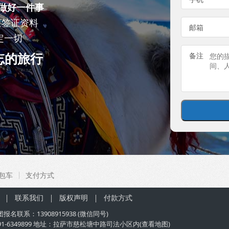
做好一件事
查签证资料
邮箱
定一切
忘的旅行
备注
包车
支付方式
联系我们
版权声明
付款方式
团
报名联系：
13908915938
(微信同号)
91-6349899 地址：拉萨市慈松塘中路司法小区内(
查看地图
)