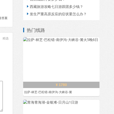
西藏旅游攻略七日游跟团多少钱？

发生严重高原反应的症状要怎么办？

佳答案
热门线路
精选
¥ 1780
拉萨-林芝-巴松错-南伊沟-大峡谷-篝