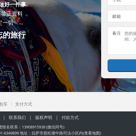
做好一件事
查签证资料
邮箱
定一切
忘的旅行
备注
包车
支付方式
联系我们
版权声明
付款方式
团
报名联系：
13908915938
(微信同号)
91-6349899 地址：拉萨市慈松塘中路司法小区内(
查看地图
)