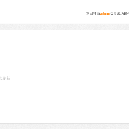
本回答由
admin
负责采纳最