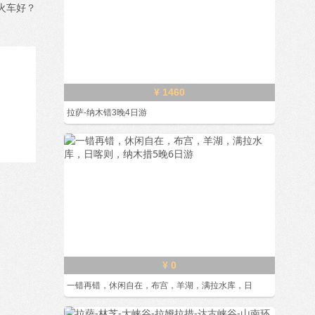
火车好？
¥ 1460
拉萨-纳木错3晚4日游
¥ 0
一错再错，休闲自在，布宫，羊湖，满拉水库，日