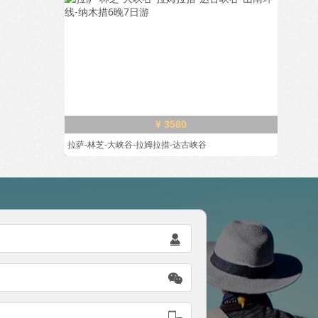
¥ 3580
拉萨-林芝-大峡谷-拉姆拉措-达古峡谷


