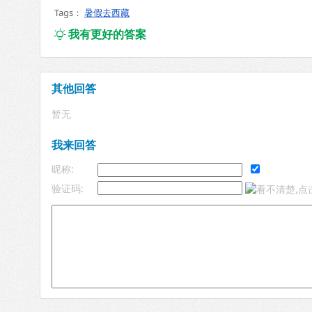
Tags：
暑假去西藏
我有更好的答案

其他回答
暂无
我来回答
昵称:
验证码: