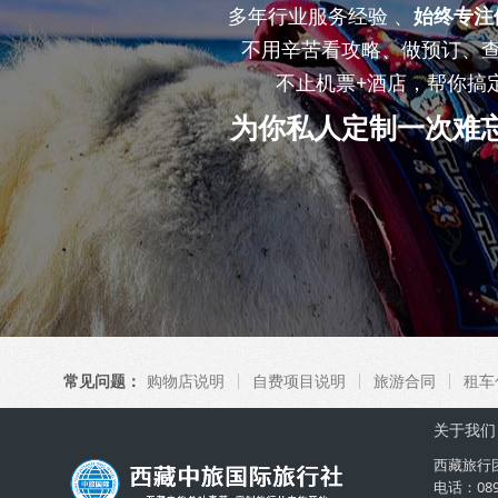
多年行业服务经验 、
始终专注
不用辛苦看攻略、做预订、
不止机票+酒店，帮你搞
为你私人定制一次难
常见问题：
购物店说明
自费项目说明
旅游合同
租车
关于我们
西藏旅行
电话：08