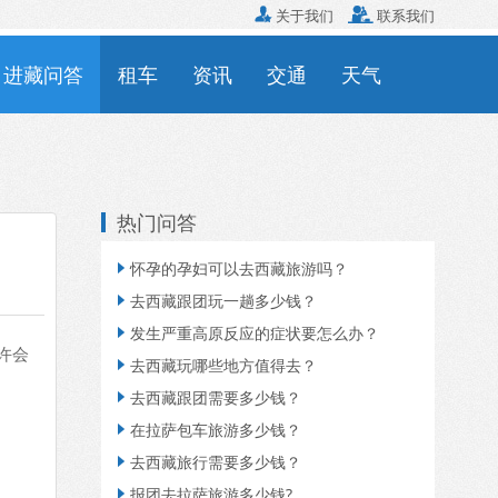

关于我们

联系我们
进藏问答
租车
资讯
交通
天气
热门问答
怀孕的孕妇可以去西藏旅游吗？

去西藏跟团玩一趟多少钱？

发生严重高原反应的症状要怎么办？

许会
去西藏玩哪些地方值得去？

去西藏跟团需要多少钱？

在拉萨包车旅游多少钱？

去西藏旅行需要多少钱？

报团去拉萨旅游多少钱?
