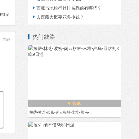
西藏当地旅行社排名靠前有哪些？

佳答案
去西藏大概要花多少钱？

热门线路
精选
¥ 4980
拉萨-林芝-波密-岗云杉林-米堆-然乌-