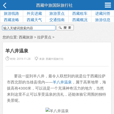
西藏中旅国际旅行社
旅游线路
外宾进藏
旅游景点
西藏租车
进藏问答
西藏攻略
西藏天气
交通指南
西藏概况
旅游信息
您的位置:
西藏旅游
>
拉萨景点
>
羊八井温泉


时间: 2019-11-28
来源:
西藏中国旅行社
要说一提到羊八井，最令人联想到的就是位于西藏拉萨
市西北部的当雄县境内——
羊八井温泉
，属于高寒地带，海
拔高有4300米，可以说是一个充满神奇活力的地方，当然
来到这里不止可以享受温泉的洗礼，还能体验它周围的独特
美景呢。