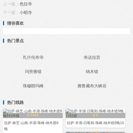
上一篇：
色拉寺
下一篇：
小昭寺
猜你喜欢
热门景点
扎什伦布寺
布达拉宫
玛旁雍错
纳木错
珠穆朗玛峰
雅鲁藏布大峡谷
热门线路
¥ 5960
¥ 0
拉萨-林芝-山南-羊湖-珠峰-纳木措8
拉萨-羊湖-日喀则-珠峰-纳木错9晚10
晚