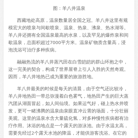
图：羊八井温泉
西藏地处高原，温泉数量居全国之冠。羊八井这里有规
模宏大的喷泉与间歇喷泉、温泉、热泉、沸泉、热水湖等。
羊八井还拥有全国温泉最高的水泉，以及罕见的爆炸泉和间
歇温泉，总面积超过7000平方米。温泉矿物质含量高，浸
泡洗浴可治疗多种疾病。
融融热流的羊八井蒸汽田在白雪皑皑的群山环抱之中，
这一完美的契合，构成了世界屋脊上引人入胜的天然奇观。
因而，羊八井地热已成为重要的旅游胜地。
羊八井最美的时候是每天的清晨，由于空气还比较冷，
羊八井地热田一带总弥漫着白色雾气，地热田产生的巨大蒸
汽团从湖面冒起，如人间仙境。如果运气好，碰上热水井喷
发，更可一睹沸腾的温泉由泉眼直冲云霄的场面，十分壮丽
美观。这里的温泉水含大量硫化氢，对多种慢性疾病都有治
疗作用。沐浴的地点是一个露天的游泳池。由于水温太高，
需要先经过2个露天水池的降温，才能供游客洗浴。在它的