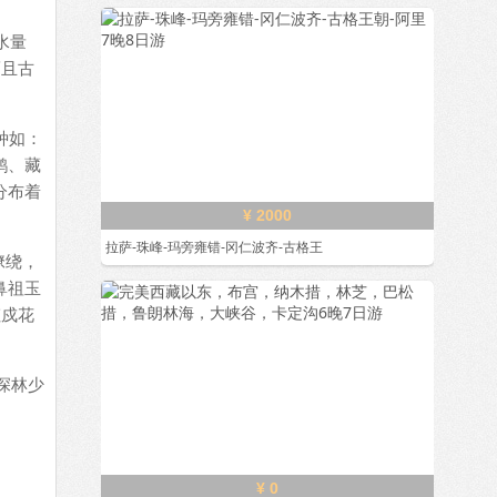
水量
而且古
种如：
鹃、藏
分布着
¥ 2000
拉萨-珠峰-玛旁雍错-冈仁波齐-古格王
缭绕，
鼻祖玉
虹戍花
深林少
¥ 0