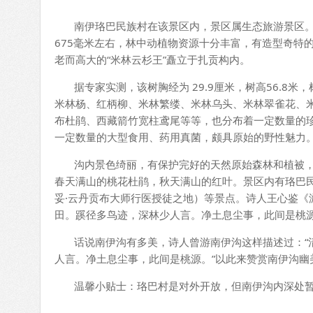
南伊珞巴民族村在该景区内，景区属生态旅游景区
675毫米左右，林中动植物资源十分丰富，有造型奇特
老而高大的“米林云杉王”矗立于扎贡构内。
据专家实测，该树胸经为 29.9厘米，树高56.8米
米林杨、红柄柳、米林繁缕、米林乌头、米林翠雀花、
布杜鹃、西藏箭竹宽柱鸢尾等等，也分布着一定数量的
一定数量的大型食用、药用真菌，颇具原始的野性魅力
沟内景色绮丽，有保护完好的天然原始森林和植被，
春天满山的桃花杜鹃，秋天满山的红叶。景区内有珞巴
妥·云丹贡布大师行医授徒之地）等景点。诗人王心鉴《
田。蹊径多鸟迹，深林少人言。净土息尘事，此间是桃源
话说南伊沟有多美，诗人曾游南伊沟这样描述过：“清
人言。净土息尘事，此间是桃源。”以此来赞赏南伊沟幽
温馨小贴士：珞巴村是对外开放，但南伊沟内深处暂