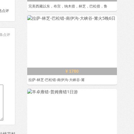
完美西藏以东，布宫，纳木措，林芝，巴松措，鲁
选点评
条点评
¥ 1780
拉萨-林芝-巴松错-南伊沟-大峡谷-篝
拉桃花村