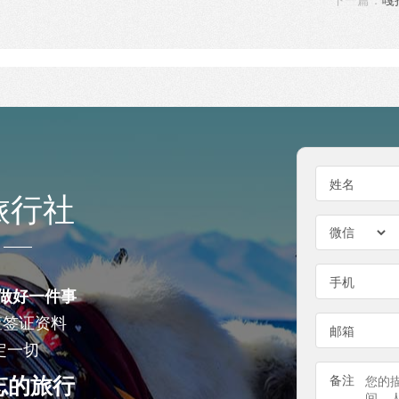
姓名
旅行社
手机
做好一件事
查签证资料
邮箱
定一切
忘的旅行
备注