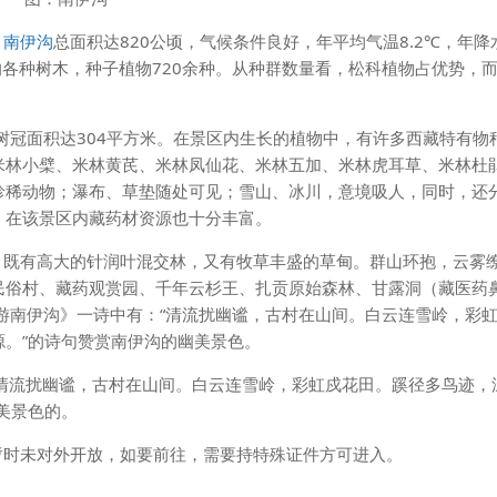
。
南伊沟
总面积达820公顷，气候条件良好，年平均气温8.2℃，年降
的各种树木，种子植物720余种。从种群数量看，松科植物占优势，
，树冠面积达304平方米。在景区内生长的植物中，有许多西藏特有物
米林小檗、米林黄芪、米林凤仙花、米林五加、米林虎耳草、米林杜
珍稀动物；瀑布、草垫随处可见；雪山、冰川，意境吸人，同时，还
。在该景区内藏药材资源也十分丰富。
既有高大的针润叶混交林，又有牧草丰盛的草甸。群山环抱，云雾
民俗村、藏药观赏园、千年云杉王、扎贡原始森林、甘露洞（藏医药
游南伊沟》一诗中有：“清流扰幽谧，古村在山间。白云连雪岭，彩
。”的诗句赞赏南伊沟的幽美景色。
流扰幽谧，古村在山间。白云连雪岭，彩虹戍花田。蹊径多鸟迹，
美景色的。
时未对外开放，如要前往，需要持特殊证件方可进入。