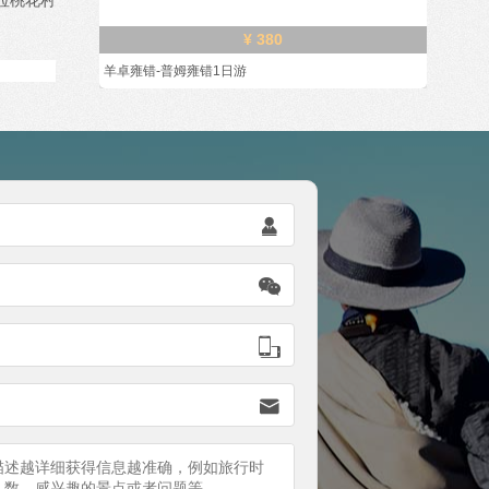
¥ 380
羊卓雍错-普姆雍错1日游



