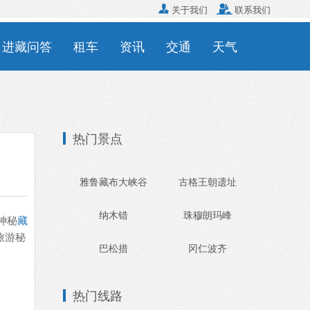

关于我们

联系我们
进藏问答
租车
资讯
交通
天气
热门景点
雅鲁藏布大峡谷
古格王朝遗址
纳木错
珠穆朗玛峰
神秘
藏
旅游秘
巴松措
冈仁波齐
热门线路