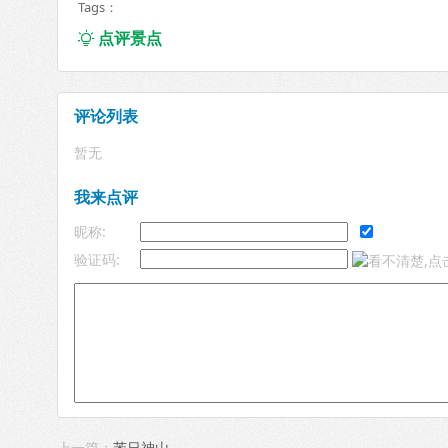
Tags：
点评景点

评论列表
暂无
我来点评
昵称:
验证码:
上一篇：
苯日神山