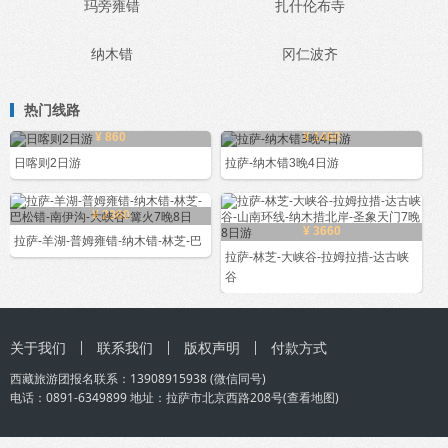
玛旁雍错
扎什伦布寺
纳木错
冈仁波齐
热门线路
¥ 860
¥ 1460
日喀则2日游
拉萨-纳木错3晚4日游
¥ 2360
¥ 3660
拉萨-羊湖-普姆雍错-纳木错-林芝-巴
拉萨-林芝-大峡谷-拉姆拉措-达古峡
谷
关于我们
联系我们
版权声明
付款方式
西藏旅游团
报名联系：
13908915938
(微信同号)
电话：0891-6349899 地址：拉萨市北京西路208号(
查看地图
)