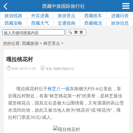
西藏中旅国际旅行社
旅游线路
外宾进藏
旅游景点
西藏租车
进藏问答
西藏攻略
西藏天气
交通指南
西藏概况
旅游信息
您的位置:
西藏旅游
>
林芝景点
>
嘎拉桃花村


时间: 2019-11-30
来源:
西藏中国旅行社
嘎拉桃花村位于
林芝八一镇
东南侧大约5-6公里处，靠
近嘎拉村附近，有着“林芝桃花第一村”的美誉，是林芝最佳
观赏桃花点，因其左右是被大山围绕着，又有潺潺的高山雪
水流经此地，故此又被当地人称为“桃花谷”或“桃花沟”，嘎
拉村门票是30元/成人。