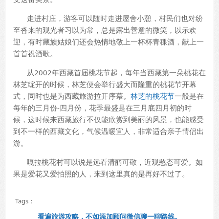
走进村庄，游客可以随时走进屋舍小憩，村民们也对纷
至沓来的观光者习以为常，总是露出善意的微笑，以示欢
迎，有时藏族姑娘们还会热情地敬上一杯杯青稞酒，献上一
首首祝酒歌。
从2002年西藏首届桃花节起，每年当西藏第一朵桃花在
林芝绽开的时候，林芝便会举行盛大而隆重的桃花节开幕
式，同时也是为西藏旅游拉开序幕。
林芝的桃花节
一般是在
每年的三月份-四月份，花季最盛是在三月底四月初的时
候，这时候来西藏旅行不仅能欣赏到美丽的风景，也能感受
到不一样的西藏文化，气候温暖宜人，非常适合亲子情侣出
游。
嘎拉桃花村可以说是远看清丽可敬，近观憨态可爱。如
果是爱花又爱拍照的人，来到这里真的是再好不过了。
Tags：
看遍旅游攻略，不如添加顾问微信聊一聊路线。