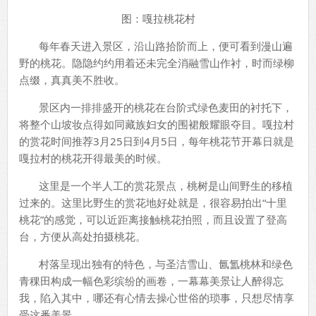
图：嘎拉桃花村
每年春天进入景区，沿山路拾阶而上，便可看到漫山遍
野的桃花。隐隐约约用着还未完全消融雪山作衬，时而绿柳
点缀，真真美不胜收。
景区内一排排盛开的桃花在台阶式绿色麦田的衬托下，
将整个山坡妆点得如同藏族妇女的围裙般耀眼夺目。嘎拉村
的赏花时间推荐3月25日到4月5日，每年桃花节开幕日就是
嘎拉村的桃花开得最美的时候。
这里是一个半人工的赏花景点，桃树是山间野生的移植
过来的。这里比野生的赏花地好处就是，很容易拍出“十里
桃花”的感觉，可以近距离接触桃花拍照，而且设置了登高
台，方便从高处拍摄桃花。
村落呈现出独有的特色，与圣洁雪山、氤氲桃林和绿色
青稞田构成一幅色彩缤纷的画卷，一幕幕美景让人醉得忘
我，陷入其中，哪还有心情去操心世俗的琐事，只想尽情享
受这番美景。