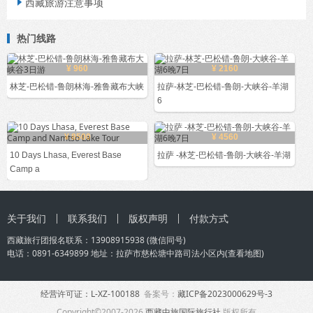
西藏旅游注意事项

热门线路
¥ 960
¥ 2160
林芝-巴松错-鲁朗林海-雅鲁藏布大峡
拉萨-林芝-巴松错-鲁朗-大峡谷-羊湖
6
¥ 8500
¥ 4560
10 Days Lhasa, Everest Base
拉萨 -林芝-巴松错-鲁朗-大峡谷-羊湖
Camp a
关于我们
联系我们
版权声明
付款方式
西藏旅行团
报名联系：
13908915938
(微信同号)
电话：0891-6349899 地址：拉萨市慈松塘中路司法小区内(
查看地图
)
经营许可证：L-XZ-100188
备案号：
藏ICP备2023000629号-3
Copyright©2007-2026
西藏中旅国际旅行社
版权所有