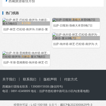
西藏旅游最佳月份

热门线路
¥ 1960
¥ 1780
拉萨-日喀则-珠峰大本营6晚7日
拉萨-林芝-巴松错-南伊沟-大峡谷-篝
¥ 2160
拉萨-纳木错-林芝-巴松错-南伊沟-大
¥ 2360
拉萨-羊湖-普姆雍错-纳木错-林芝-巴
关于我们
联系我们
版权声明
付款方式
西藏旅行团
报名联系：
13908915938
(微信同号)
电话：0891-6349899 地址：拉萨市慈松塘中路司法小区内(
查看地图
)
经营许可证：L-XZ-100188
备案号：
藏ICP备2023000629号-3