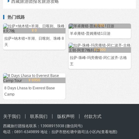
西藏旅游团报名旅游攻略

热门线路
¥ 480
¥ 0
羊卓雍错-普姆雍错1日游
拉萨+纳木错+羊湖、日喀则、珠峰 8
天
¥ 2000
拉萨-珠峰-玛旁雍错-冈仁波齐-古格
王
¥ 6950
8 Days Lhasa to Everest Base
Camp
关于我们
联系我们
版权声明
付款方式
西藏旅行团
报名联系：
13908915938
(微信同号)
电话：0891-6349899 地址：拉萨市慈松塘中路司法小区内(
查看地图
)