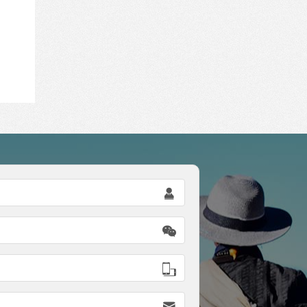



