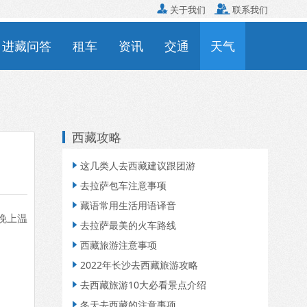

关于我们

联系我们
进藏问答
租车
资讯
交通
天气
西藏攻略
这几类人去西藏建议跟团游

去拉萨包车注意事项

藏语常用生活用语译音

晚上温
去拉萨最美的火车路线

西藏旅游注意事项

2022年长沙去西藏旅游攻略

去西藏旅游10大必看景点介绍

冬天去西藏的注意事项
