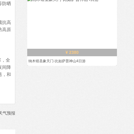
等防晒
藏抗高
防高原
¥ 2380
寒，全
纳木错圣象天门-比如萨普神山4日游
夜间降
葱，和
天气预报