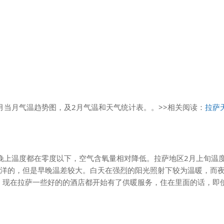
月当月气温趋势图，及2月气温和天气统计表。。>>相关阅读：
拉萨
晚上温度都在零度以下，空气含氧量相对降低。拉萨地区2月上旬温
暖洋洋的，但是早晚温差较大。白天在强烈的阳光照射下较为温暖，而
。现在拉萨一些好的的酒店都开始有了供暖服务，住在里面的话，即