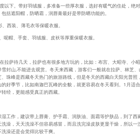
零度以下。带好羽绒服，多准备一些厚衣服，选好有暖气的住处，绝
，包括遮阳帽，防晒霜，润唇膏最好是带防晒功能的。
克衫、西装、薄毛衣等保暖衣服。
套、呢帽、手套、羽绒服、皮袄等厚重保暖衣服。
先在拉萨待几天，拉萨也有很多地方玩的，比如：布宫、大昭寺、小
降雪封山,不能进去观赏。冬天来西藏，游客们一般就在拉萨、林芝、
芝、珠峰是西藏冬天热门的旅游路线，但是冬天的西藏白天阳光普照
山的好季节，比如南迦巴瓦峰的全貌，就更容易在冬天看到。1月适
萨转经，更能感受真正的西藏。
保湿工作，建议带上唇膏、护手霜、润肤油、面霜等护肤品，到了西
天洗澡，天天洗澡不但容易感冒，而且洗完澡皮肤更显干燥，所以一
不洗澡还是会觉得比较干爽。