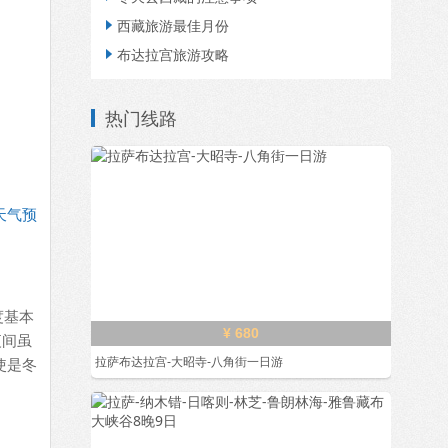
西藏旅游最佳月份

布达拉宫旅游攻略

热门线路
天气预
度基本
¥ 680
夜间虽
使是冬
拉萨布达拉宫-大昭寺-八角街一日游