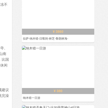
对冻不
¥ 3860
拉萨-纳木错-日喀则-林芝-鲁朗林海-
昭寺、
山南
，比国
合休闲
藏建议
¥ 380
洗完澡
纳木错一日游