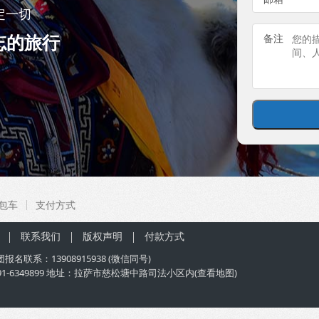
定一切
忘的旅行
备注
包车
支付方式
联系我们
版权声明
付款方式
团
报名联系：
13908915938
(微信同号)
91-6349899 地址：拉萨市慈松塘中路司法小区内(
查看地图
)