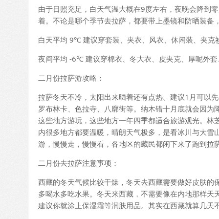
由于日照充足，白天气温大概在9度左右，夜晚会降到
着。不论是哪个季节去拉萨，都要带上墨镜和防晒装备
白天平均 9℃ 建议穿套装、夹衣、风衣、休闲装、夹
夜间平均 -6℃ 建议穿棉衣、冬大衣、皮夹克、厚呢外
二月份拉萨游攻略：
拉萨冬天不冷，太阳出来晒着还有点热。建议1月可以
罗布林卡、色拉寺、八廓街等。纳木错十月底就会因为
这些地方游玩，这些地方一年四季都适合旅游观光。林
内很多地方都要温暖，晴朗天气极多，是看冰川与大雪
游，慢慢走，慢慢看，各地区的藏民都闲下来了跑到拉
二月份去拉萨注意事项：
西藏的冬天气候比较干燥，冬天去西藏需要做好皮肤的
多喝水多吃水果。冬天来西藏，不需要像在内地那样天
建议你就涂上保湿霜等润肤用品。其实在西藏就算几天