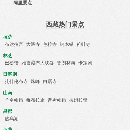
阿里景点
西藏热门景点
拉萨
布达拉宫
大昭寺
色拉寺
纳木错
哲蚌寺
林芝
巴松错
雅鲁藏布大峡谷
鲁朗林海
卡定沟
日喀则
扎什伦布寺
珠峰
白居寺
山南
羊卓雍错
雍布拉康
普姆雍错
拉姆拉错
昌都
然乌湖
那曲