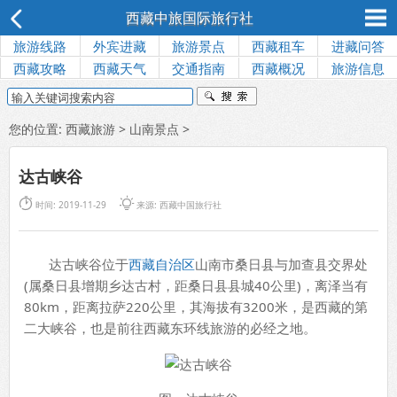
西藏中旅国际旅行社
旅游线路
外宾进藏
旅游景点
西藏租车
进藏问答
西藏攻略
西藏天气
交通指南
西藏概况
旅游信息
您的位置:
西藏旅游
>
山南景点
>
达古峡谷


时间: 2019-11-29
来源:
西藏中国旅行社
达古峡谷位于
西藏自治区
山南市桑日县与加查县交界处
(属桑日县增期乡达古村，距桑日县县城40公里)，离泽当有
80km，距离拉萨220公里，其海拔有3200米，是西藏的第
二大峡谷，也是前往西藏东环线旅游的必经之地。