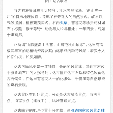
图：达古峡谷
谷内有雅鲁藏布江大转弯，江水奔涌湍急。“两山夹一
江”的特殊地理位置，造就了神奇迷人的自然景观。峡谷以
气候湿润，植被繁茂闻名。谷内
虫草
、雪莲花等珍贵药材遍
布；棕熊、猴子等野生动物与人和谐相处；一年四景，宛如
十里画廊。
正所谓“山脚盛夏山头雪，山麓艳秋山顶冰”，这里有着
极其丰富的动植物资源及其由此形成的独特风景，着实令人
如临仙境，如痴如醉。
达古的民风更是一道独特、亮丽的风景线，其达古村位
于雅鲁藏布江的大拐弯处，达古盛产达古石锅和特色饮食达
古石锅鱼，在这里有莲花大士的化缘钵、千佛崖等自然形成
的奇石景观。
达古景区有四处景点，分别是达古溪流景点、白沟景
点、街需景点（建设中）、噶堆雪追景点。
达古峡谷的地理位置十分优越，是
雅砻国家级风景名胜