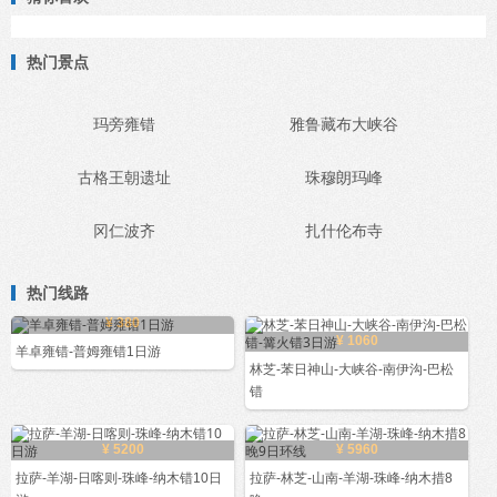
热门景点
玛旁雍错
雅鲁藏布大峡谷
古格王朝遗址
珠穆朗玛峰
冈仁波齐
扎什伦布寺
热门线路
¥ 380
¥ 1060
羊卓雍错-普姆雍错1日游
林芝-苯日神山-大峡谷-南伊沟-巴松
错
¥ 5200
¥ 5960
拉萨-羊湖-日喀则-珠峰-纳木错10日
拉萨-林芝-山南-羊湖-珠峰-纳木措8