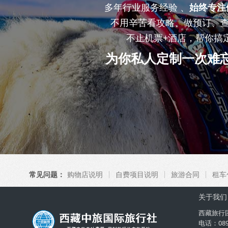
多年行业服务经验 、
始终专注
不用辛苦看攻略、做预订、
不止机票+酒店，帮你搞
为你私人定制一次难
常见问题：
购物店说明
自费项目说明
旅游合同
租车
关于我们
西藏旅行
电话：08