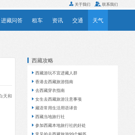

关于我们

联系我们
进藏问答
租车
资讯
交通
天气
西藏攻略
西藏游玩不宜进藏人群

香港去西藏旅游指南

去西藏穿衣指南

白天和
女生去西藏旅游注意事项

藏语常用生活用语译音

西藏当地旅行社

参加西藏本地旅行社的好处

常见的去西藏旅游99个解答
