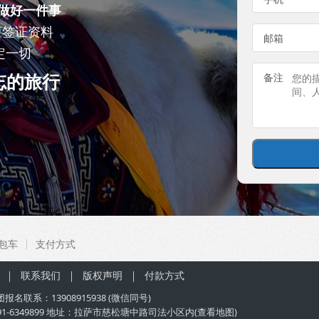
做好一件事
查签证资料
邮箱
定一切
忘的旅行
备注
包车
支付方式
联系我们
版权声明
付款方式
团
报名联系：
13908915938
(微信同号)
91-6349899 地址：拉萨市慈松塘中路司法小区内(
查看地图
)