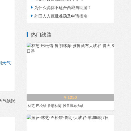
为什么说你不适合西藏自助游？

外国人入藏批准函及申请指南

热门线路
则天气
¥ 1250
天气预报
林芝-巴松错-鲁朗林海-雅鲁藏布大峡