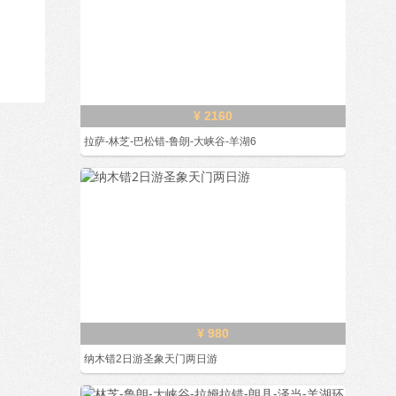
¥ 2160
拉萨-林芝-巴松错-鲁朗-大峡谷-羊湖6
¥ 980
纳木错2日游圣象天门两日游