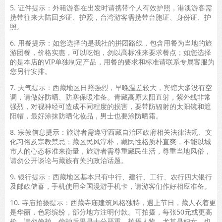
5. 证件提示：外籍游客在出发时请携带个人有效护照，港澳游客需
携带往来大陆回乡证、护照，台湾游客需携带台胞证、身份证、护
照。
6. 用餐提示：如您选择的是我社的拼团路线，包含用餐为当地的旅
游团餐，价格实惠，可以吃饱，勿以高标准来要求餐点；如您选择
的是本店的VIP单独制定产品，用餐的要求和标准请联系专属客服为
您另行安排。
7. 天气提示：西藏地区日照强烈，早晚温差较大，宾馆大多没有空
调，请做好防晒、防寒保暖准备。青藏高原太阳直射，紫外线非常
强烈，对视神经可造成不同程度的损害，要带防辐射的太阳镜和遮
阳帽，最好涂抹防晒化妆品，男士也要涂防晒霜。
8. 宗教信息提示：旅游者需遵守西藏自治区政府相关法律法规、文
化习俗及宗教禁忌；藏区民风淳朴，藏民性格质朴直爽，不能以城
市人的心态标准来衡量，旅游者需尊重藏民生活，尊重当地风俗，
请勿公开谈论与藏族有关的政治话题。
9. 银行提示：西藏地区基本只有中行、建行、工行、农行四大银行
及邮政储蓄，手机使用全国漫游手机卡，请游客们作好相应准备。
10. 寺庙拍摄提示：西藏寺庙建筑风格独特，遇上节日，藏人衣着更
是华丽，色彩缤纷，部分地方注明付款。可拍摄，每张50元或更高
价，请勿偷拍，偷拍后果是十分严重。拍摄人物，尤其是妇女，也