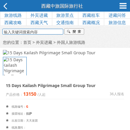
西藏中旅国际旅行社
旅游线路
外宾进藏
旅游景点
西藏租车
进藏问答
西藏攻略
西藏天气
交通指南
西藏概况
旅游信息
您的位置：
首页
>
外宾进藏
>
外国人旅游线路
15 Days Kailash Pilgrimage Small Group Tour
13150
36人报名
产品价格：
/人起
线路编号：
G

接团地址：
拉萨

出发日期：天天发团

线路属性：
