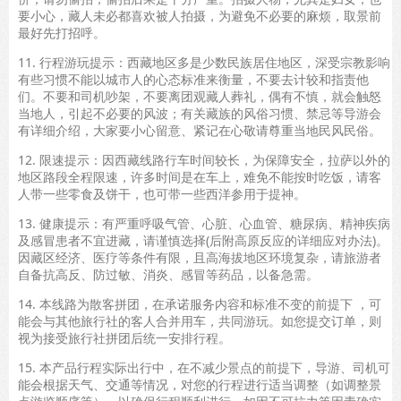
要小心，藏人未必都喜欢被人拍摄，为避免不必要的麻烦，取景前
最好先打招呼。
11. 行程游玩提示：西藏地区多是少数民族居住地区，深受宗教影响
有些习惯不能以城市人的心态标准来衡量，不要去计较和指责他
们。不要和司机吵架，不要离团观藏人葬礼，偶有不慎，就会触怒
当地人，引起不必要的风波；有关藏族的风俗习惯、禁忌等导游会
有详细介绍，大家要小心留意、紧记在心敬请尊重当地民风民俗。
12. 限速提示：因西藏线路行车时间较长，为保障安全，拉萨以外的
地区路段全程限速，许多时间是在车上，难免不能按时吃饭，请客
人带一些零食及饼干，也可带一些西洋参用于提神。
13. 健康提示：有严重呼吸气管、心脏、心血管、糖尿病、精神疾病
及感冒患者不宜进藏，请谨慎选择(后附高原反应的详细应对办法)。
因藏区经济、医疗等条件有限，且高海拔地区环境复杂，请旅游者
自备抗高反、防过敏、消炎、感冒等药品，以备急需。
14. 本线路为散客拼团，在承诺服务内容和标准不变的前提下 ，可
能会与其他旅行社的客人合并用车，共同游玩。如您提交订单，则
视为接受旅行社拼团后统一安排行程。
15. 本产品行程实际出行中，在不减少景点的前提下，导游、司机可
能会根据天气、交通等情况，对您的行程进行适当调整（如调整景