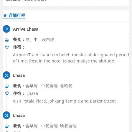
详细行程

Arrive Lhasa
餐食：
早、中、晚自理
住宿：
Airport/Train station to hotel transfer at designated period
of time. Rest in the hotel to acclimatize the altitude
Lhasa
餐食：
含早餐 中餐自理 含晚餐
住宿：
Lhasa
Visit Potala Place, Johkang Temple and Barkor Street
Lhasa
餐食：
含早餐 中餐自理 晚餐自理