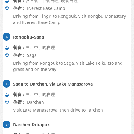
餐食：
含早餐 中餐自理 晚餐自理
住宿：
Everest Base Camp
Driving from Tingri to Rongpuk, visit Rongbu Monastery
and Everest Base Camp
Rongphu–Saga
餐食：
早、中、晚自理
住宿：
Saga
Driving from Rongpuk to Saga, visit Lake Peiku tso and
grassland on the way
Saga to Darchen, via Lake Manasarova
餐食：
早、中、晚自理
住宿：
Darchen
Visit Lake Manasarova, then drive to Tarchen
Darchen-Drirapuk