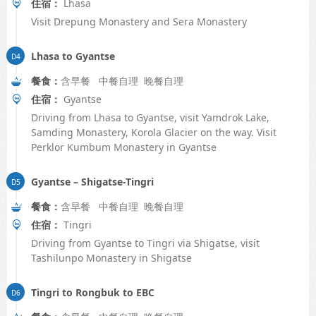
住宿：
Lhasa
Visit Drepung Monastery and Sera Monastery
Lhasa to Gyantse
餐食：
含早餐 中餐自理 晚餐自理
住宿：
Gyantse
Driving from Lhasa to Gyantse, visit Yamdrok Lake,
Samding Monastery, Korola Glacier on the way. Visit
Perklor Kumbum Monastery in Gyantse
Gyantse – Shigatse-Tingri
餐食：
含早餐 中餐自理 晚餐自理
住宿：
Tingri
Driving from Gyantse to Tingri via Shigatse, visit
Tashilunpo Monastery in Shigatse
Tingri to Rongbuk to EBC