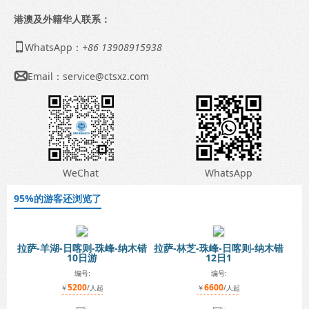
港澳及外籍华人联系：
WhatsApp：
+86 13908915938

Email：
service@ctsxz.com

WeChat
WhatsApp
95%的游客还浏览了
拉萨-羊湖-日喀则-珠峰-纳木错
拉萨-林芝-珠峰-日喀则-纳木错
10日游
12日1
编号:
编号:
5200
6600
￥
/人起
￥
/人起