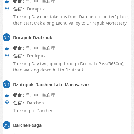
餐食：
早、中、晚自理
住宿：
Drirapuk
Trekking Day one, take bus from Darchen to porter’ place,
then start trek along Lachu valley to Drirapuk Monastery
Drirapuk-Dzutrpuk
餐食：
早、中、晚自理
住宿：
Dzutrpuk
Trekking Day two, going through Dormala Pass(5630m),
then walking down hill to Dzutrpuk.
Dzutripuk-Darchen Lake Manasarvor
餐食：
早、中、晚自理
住宿：
Darchen
Trekking to Darchen
Darchen-Saga