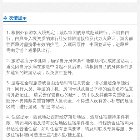
友情提示

1. 根据外籍游客入境规定，须以组团的形式赴藏旅行，不能自由
行，由具备入境资质的旅行社安排旅游接待及代办入藏证，游客前
往西藏时需携带有效的护照、入藏函原件、中国签证等，进藏后，
需由导游全程带队出行。
2. 旅游者应身体健康，确保自身身体条件能够顺利完成旅游活动，
避免因自身疾病在旅途中引起不良后果。请根据自己的身体条件参
加适宜的旅游活动，以免发生意外。
3. 游客在全程旅游或自由活动时请注意安全，请尽量避免单独出
行；同行人员、导游的手机、房间号以及自己下榻的酒店名称位置
请务必记住。 请妥善保管自己的证件、钱币以及其他等贵重物品，
随身不要佩戴贵重首饰或大量现金。不得进入设有警示标志的危险
区域，进行游览、拍照 等活动。
4. 住宿提示：西藏地处西部经济落后地区，酒店住宿接待条件有
限，请勿与内地及沿海发达地区住宿条件相比。行程所含住宿均为
舒适性普通住宿，如对住宿有更高要求，请及时联系专属客服，升
级住宿标准(可选挂三星/挂四星/挂五星)。