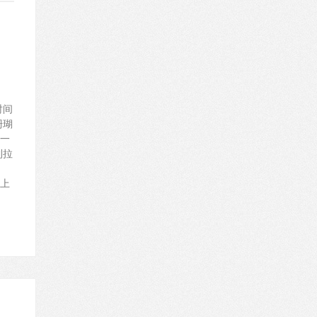
时间
珊瑚
一
到拉
上