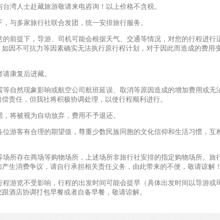
宾与台湾人士赴藏旅游敬请来电咨询！以上价格不含税。
提下，与多家旅行社联合发团，统一安排旅行服务。
同意的前提下，导游、司机可能会根据天气、交通等情况，对您的行程进行
。如因不可抗力等因素确实无法执行原行程计划，对于因此而造成的费用
者请康复后进藏。
地震等自然现象影响或航空公司航班延误、取消等原因造成的增加费用或无
赔偿责任，但我社将积极协调处理，以使行程顺利进行。
离团，将被视为自动放弃，费用不予退还。
望各位游客有合理的期望值，尊重少数民族同胞的文化信仰和生活习惯，互
区等场所存在商场等购物场所，上述场所非旅行社安排的指定购物场所。旅
如产生消费争议，请自行承担相关责任义务，由此带来的不便，敬请谅解
的行程游览不受影响，行程的出发时间可能会提早（具体出发时间以导游或
您跟酒店协调打包早餐或者自备早餐，敬请谅解。