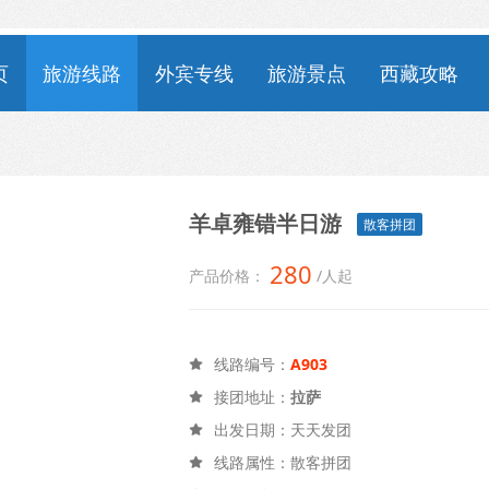
页
旅游线路
外宾专线
旅游景点
西藏攻略
羊卓雍错半日游
散客拼团
280
产品价格：
/人起
线路编号：
A903

接团地址：
拉萨

出发日期：天天发团

线路属性：散客拼团
