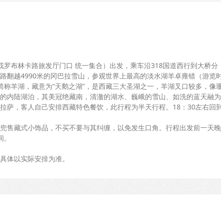
塔或罗布林卡路旅发厅门口 统一集合）出发，乘车沿318国道西行到大桥分
路翻越4990米的冈巴拉雪山，参观世界上最高的淡水湖羊卓雍错（游览
里，简称羊湖，藏意为“天鹅之湖”，是西藏三大圣湖之一，羊湖叉口较多，像
的内陆湖泊，其美冠绝藏南，清澈的湖水、巍峨的雪山、如洗的蓝天融为
拉萨，客人自己安排西藏特色餐饮，此行程为半天行程。18：30左右回
兜售藏式小饰品，不买不要与其纠缠，以免发生口角。行程出发前一天晚
间。
具体以实际安排为准。