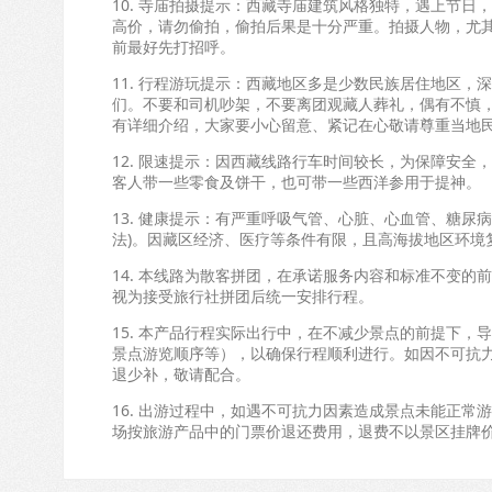
10. 寺庙拍摄提示：西藏寺庙建筑风格独特，遇上节日
高价，请勿偷拍，偷拍后果是十分严重。拍摄人物，尤
前最好先打招呼。
11. 行程游玩提示：西藏地区多是少数民族居住地区
们。不要和司机吵架，不要离团观藏人葬礼，偶有不慎
有详细介绍，大家要小心留意、紧记在心敬请尊重当地
12. 限速提示：因西藏线路行车时间较长，为保障安
客人带一些零食及饼干，也可带一些西洋参用于提神。
13. 健康提示：有严重呼吸气管、心脏、心血管、糖尿
法)。因藏区经济、医疗等条件有限，且高海拔地区环境
14. 本线路为散客拼团，在承诺服务内容和标准不变
视为接受旅行社拼团后统一安排行程。
15. 本产品行程实际出行中，在不减少景点的前提下
景点游览顺序等），以确保行程顺利进行。如因不可抗
退少补，敬请配合。
16. 出游过程中，如遇不可抗力因素造成景点未能正
场按旅游产品中的门票价退还费用，退费不以景区挂牌