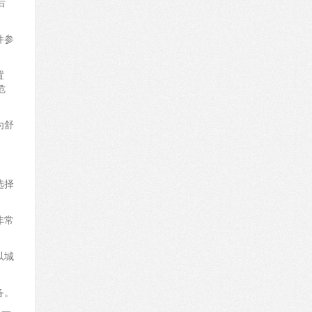
后
件参
置
危
为舒
选择
非常
以城
备。