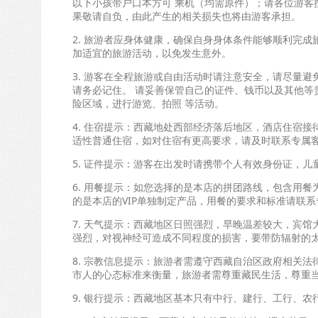
以下小孩带户口本方可 乘机（均需原件）；请各位游客
果敬请自负，由此产生的相关损失也将由游客承担。
2. 旅游者应身体健康，确保自身身体条件能够顺利完
加适宜的旅游活动，以免发生意外。
3. 游客在全程旅游或自由活动时请注意安全，请尽量
请务必记住。 请妥善保管自己的证件、钱币以及其他等
险区域，进行游览、拍照 等活动。
4. 住宿提示：西藏地处西部经济落后地区，酒店住宿
适性普通住宿，如对住宿有更高要求，请及时联系专属客服
5. 证件提示：游客在出发时请携带个人有效身份证，
6. 用餐提示：如您选择的是本店的拼团路线，包含用
的是本店的VIP单独制定产品，用餐的要求和标准请联
7. 天气提示：西藏地区日照强烈，早晚温差较大，宾
强烈，对视神经可造成不同程度的损害，要带防辐射的
8. 宗教信息提示：旅游者需遵守西藏自治区政府相关
市人的心态标准来衡量，旅游者需尊重藏民生活，尊重
9. 银行提示：西藏地区基本只有中行、建行、工行、