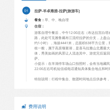
拉萨-羊卓雍措-拉萨[旅游车]
餐食：
早、中、晚自理
住宿：
游客自理午餐后，中午12:00左右（布达拉宫白
路，此处可见雅鲁藏布江流经拉萨的分支，上盘山
约1小时），海拔4441米，总面积638平方公
枝一般，属于高原堰塞湖，是喜马拉雅山北麓最大
体，秀美如画的风景让人流连其中。游览完后返回
萨。
小提示：在羊湖停车场山口拍照时，会有当地藏民
22:00左右司机短信或电话通知具体集合地点和时
特别说明：行程中集合、散团时间地点仅供参考，
费用说明
