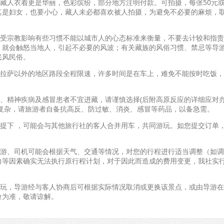
，藏人衣着更是华丽，色彩缤纷，部分地方注明付款。可拍摄，每张50元
其是妇女，也要小心，藏人未必都喜欢被人拍摄，为避免不必要的麻烦，
，深受宗教影响有些习惯不能以城市人的心态标准来衡量，不要去计较和指
，就会触怒当地人，引起不必要的风波；有关藏族的风俗习惯、禁忌等导
民风民俗。
全，拉萨以外的地区路段全程限速，许多时间是在车上，难免不能按时吃饭
病、精神疾病及感冒患者不宜进藏，请谨慎选择(后附高原反应的详细应对
复杂，请旅游者自备抗高反、防过敏、消炎、感冒等药品，以备急需。
的前提下 ，可能会与其他旅行社的客人合并用车，共同游玩。如您提交订单
，导游、司机可能会根据天气、交通等情况，对您的行程进行适当调整（如
力等因素确实无法执行原行程计划，对于因此而造成的费用变更，我社实
常游玩，导游经与客人协商后可根据实际情况取消或更换该景点，或由导游
价为准，敬请谅解。