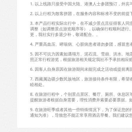
1. 以上线路只接受中国大陆、港澳人士参团预订，外
2. 以上行程为散客拼团，在服务内容和标准不变的前
3. 本产品行程实际出行中，在不减少景点且征得客人
调整（如调整景点游览顺序等），以确保行程顺利进行
更，我社实行多退少补，敬请配合。。
4. 严重高血压、哮喘病、心脏病患者请勿参团，感冒患
5. 因不可抗力因素如遇塌方、泥石流、雪崩、洪水、
照正常行程游览，根据旅游相关规定我社不予承担相应
6. 因客人自身原因在旅游期间未能完成之活动或提前
7. 西藏属边疆少数民族地区，旅游接待条件有限，希
睦相处。
8. 在旅游行程中，个别景点景区、餐厅、厕所、休息
提醒旅游者根据自身需要，理性消费并索要必要票据。
9. 在旅游旺季或者其他一些特殊情况下，为了保证您
通知为准），导致您不能正常享用酒店早餐。我们建议