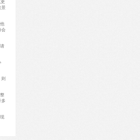
或更
取景
责他
游会
，请
办
，则
调整
行多
在现