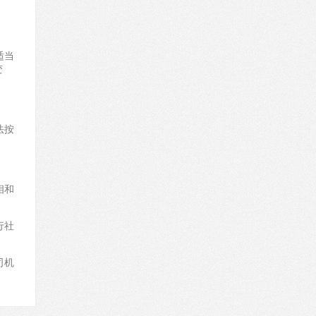
适当
变
法按
相和
行社
！
司机