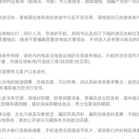
按照约定标准（如身高、年龄）为儿童报名，如因虚报、隐瞒产生的一切
成旅游活动，避免因自身疾病在旅途中引起不良后果。请根据自己的身体条
避免单独出行；同行人员、导游的手机、房间号以及自己下榻的酒店名称位
贵重物品，随身不要佩戴贵重首饰或大量现金。不得进入设有警示标志的
接待条件有限，请勿与内地及沿海发达地区住宿条件相比。行程所含住宿均
，升级住宿标准(可选挂三星/挂四星/挂五星)。
儿童需携带儿童户口本原件。
餐为当地的旅游团餐，价格实惠，可以吃饱，勿以高标准来要求餐点；如您
系专属客服为您另行安排。
馆大多没有空调，请做好防晒、防寒保暖准备。青藏高原太阳直射，紫外线
太阳镜和遮阳帽，最好涂抹防晒化妆品，男士也要涂防晒霜。
法律法规、文化习俗及宗教禁忌；藏区民风淳朴，藏民性格质朴直爽，不能
当地风俗，请勿公开谈论与藏族有关的政治话题。
农行四大银行及邮政储蓄，手机使用全国漫游手机卡，请游客们作好相应准