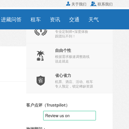

关于我们

联系我们
定制旅行
进藏问答
租车
资讯
交通
天气
专业优质

专业定制师+深度体验
跟团玩不到！
自由个性

根据需求极速调整路线
说走就走
564人报名
省心省力

机票、酒店、活动、租车
专人预定，锁定稀缺资源
客户点评（Trustpilot）
旅游顾问：