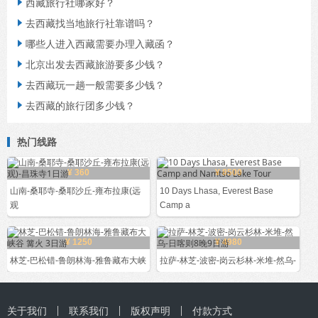
西藏旅行社哪家好？

去西藏找当地旅行社靠谱吗？

哪些人进入西藏需要办理入藏函？

北京出发去西藏旅游要多少钱？

去西藏玩一趟一般需要多少钱？

去西藏的旅行团多少钱？

热门线路
¥ 360
¥ 8500
山南-桑耶寺-桑耶沙丘-雍布拉康(远
10 Days Lhasa, Everest Base
观
Camp a
¥ 1250
¥ 4980
林芝-巴松错-鲁朗林海-雅鲁藏布大峡
拉萨-林芝-波密-岗云杉林-米堆-然乌-
关于我们
联系我们
版权声明
付款方式