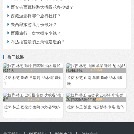
西安去西藏旅游大概得花多少钱？

西藏游选择哪个旅行社好？

去西藏旅游几月份最好？

西藏旅行一次大概多少钱？

布达拉宫最初是为谁建造的？

热门线路
¥ 0
¥ 5960
拉萨-林芝-珠峰-日喀则–纳木错10晚
拉萨-林芝-山南-羊湖-珠峰-纳木措8
1
晚
¥ 2360
¥ 4980
拉萨-林芝-巴松措-鲁朗-大峡谷5晚6
拉萨-林芝-波密-岗云杉林-米堆-然乌-
日