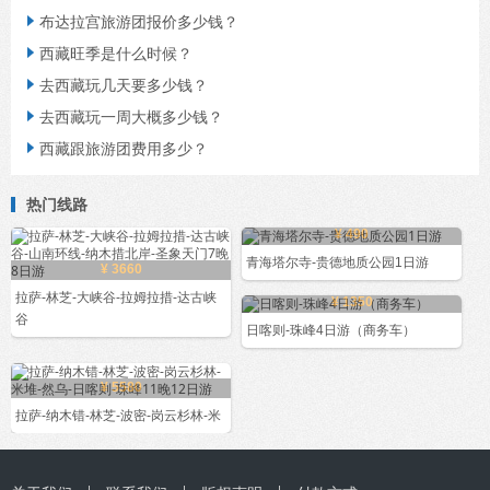
布达拉宫旅游团报价多少钱？

西藏旺季是什么时候？

去西藏玩几天要多少钱？

去西藏玩一周大概多少钱？

西藏跟旅游团费用多少？

热门线路
¥ 490
青海塔尔寺-贵德地质公园1日游
¥ 3660
拉萨-林芝-大峡谷-拉姆拉措-达古峡
¥ 1350
谷
日喀则-珠峰4日游（商务车）
¥ 5580
拉萨-纳木错-林芝-波密-岗云杉林-米