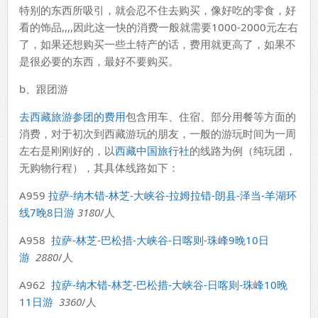
特别的东西所吸引，就会忍不住去购买，像好吃的零食，好
看的饰品,,,,因此这一快的消费一般就需要1000-2000元左右
了，如果还想购买一些土特产的话，费用就更高了，如果不
是很必要的东西，最好不要购买。
b、跟团游
去西藏旅游参团的费用
包含用车、住宿、部分用餐等方面的
消费，对于初次到西藏游玩的朋友，一般的游玩时间为一周
左右是刚刚好的，以
西藏中国旅行社
的线路为例（纯玩团，
无购物行程），其具体线路如下：
A959
拉萨-纳木错-林芝-大峡谷-拉姆拉错-朗县-泽当-羊湖环
线7晚8日游
3180
/人
A958
拉萨-林芝-巴松措-大峡谷-日喀则-珠峰9晚10日
游
2880
/人
A962
拉萨-纳木错-林芝-巴松措-大峡谷-日喀则-珠峰10晚
11日游
3360
/人