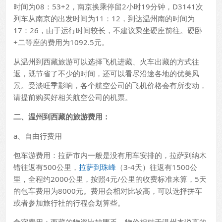
时间为08：53+2，南京换乘停留2小时19分钟，D3141次
列车从南京的出发时间为11：12，到达温州南的时间为
17：26，由于运行时间较长，不建议乘坐硬座前往。硬卧
+二等座的费用为1092.5元。
从温州到西藏旅游可以选择飞机进藏、火车出藏的方式往
返，既节省了不少的时间，还可以看尽沿途各地的优美风
景。受淡旺季影响，各个航空公司的飞机价格会有所变动，
请提前购买好相关航空公司的机票。
二、温州到西藏的旅游费用：
a、自由行费用
包车游费用：拉萨市内一般是没有用车安排的，拉萨到纳木
错往返有500公里，
拉萨到珠峰
（3-4天）往返有1500公
里，全程约2000公里，按照4元/公里的收费标准来算，5天
的包车费用为8000元。费用会相对比较高，可以选择拼车
或者参加旅行社的行程会划算些。
食宿费用：西藏的物资比较匮乏，物价相对于温州来说高的