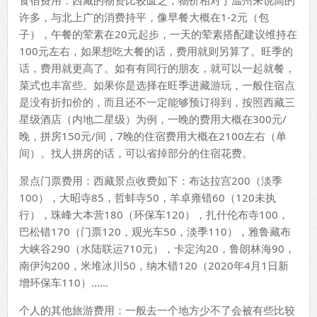
许多，与北上广的消费持平，像早餐大概在1-2元（包
子），午餐的荤素在20元起步，一天的荤素搭配建议维持在
100元左右，如果想吃大餐的话，费用就则另算了。旺季的
话，费用就更高了。如有有同行的朋友，就可以一起就餐，
菜式也丰富些。如果你是选择在旺季进藏游玩，一般住宿点
是没有折扣价的，而且还不一定能够预订得到，按照西藏三
星级酒店（内地二星级）为例，一晚的费用大概在300元/
晚，拼房150元/间，7晚的住宿费用大概在2100左右（单
间）。找人拼房的话，可以省掉部分的住宿花费。
景点门票费用：西藏景点收费如下：布达拉宫200（淡季
100），大昭寺85，哲蚌寺50，羊卓雍错60（120未执
行），珠峰大本营180（环保车120），扎什伦布寺100，
巴松错170（门票120，观光车50，淡季110），雅鲁藏布
大峡谷290（水陆联运710元），卡定沟20，鲁朗林海90，
南伊沟200，米堆冰川50，纳木错120（2020年4月1日新
增环保车110）......
个人的其他旅游费用：一般去一个地方少不了会被有些比较