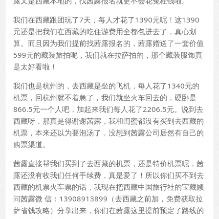
露又是西藏本地的，找茜露报名就更不会花冤枉钱啦。
我们在西藏跟团玩了7天，每人才花了1390元呢！这1390
元还是把我们在西藏的吃住游费用全都包进去了，真心划
算。而且因为我们提前找茜露报名的，茜露赠送了一套价值
599元的藏装旅拍呢，我们就在拉萨拍的，那个藏装服饰真
是太好看啦！
我们也是杭州的，去西藏是坐的飞机，每人花了1340元的
机票，回杭州就不着急了，我们就坐火车回去的，硬卧是
866.5元一个人吧，加起来我们每人花了2206.5元。说到去
西藏呀，那真是得谢谢茜露，我和闺蜜都没有买到去西藏的
机票，本来还以为要泡汤了，没想到茜露公司居然有自己的
购票渠道。
茜露直接帮我们买到了去西藏的机票，还是特价机票呢，茜
露还没有收我们任何手续费，真是爱了！所以你们买不到去
西藏的机票火车票的话，我现在把西藏中国旅行社的宝藏顾
问茜露微 信：13908913899（去西藏之前加，免费获取拉
萨省钱攻略）分享出来，你们在茜露这里提前预定了路线的