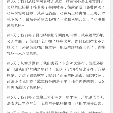
第3天：我们从拉萨向着林芝进发，站在湖心岛上观赏到了
美丽的巴松措！接着去了鲁朗林海，茜露请我们免费体验了
骑马射箭项目呢！就是我恐高，骑在马上很害怕，上去几秒
就下来了，最后是茜露给我拍了一张和马的合影，至少没白
来哈哈哈~
第4天：我们去了最期待的那个网红玻璃桥，就在雅尼湿地
公园里面，让茜露给我们拍了很多照片。而且我闺蜜太不会
拍照了，还是茜露拍照技术好，把我的腿拍得老长了，直接
气场一米八哈哈哈。
第5天：从林芝返程，我们去看了卡定沟大瀑布，茜露还提
前叮嘱我们穿的防滑的鞋子，因为卡定沟苔藓比较多，容易
摔倒。走进了藏民家里，喝到了正宗的酥油茶。回到拉萨，
茜露还请我们吃了藏式特色的烤全羊！那个肉香的啊，我又
想去西藏吃了哈哈哈。
第6天：我们去了西藏三大圣湖之一的羊湖，只能说语言无
法表达出羊湖的美，我真的是疯狂拍照，想把羊湖带回家。
第7天：玩完了，茜露安排司机送我们到火车站，我和闺蜜