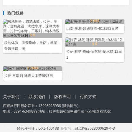
热门线路
¥ 960
山南-羊湖-普姆雍措-40冰川2日游
¥ 0
极地体验，圆梦珠峰，拉萨，羊湖，
¥ 0
普姆雍错，满
拉萨-林芝-珠峰-日喀则-纳木错 12日
1
¥ 2660
拉萨-日喀则-珠峰大本营6晚7日
关于我们
联系我们
版权声明
付款方式
西藏旅行团
报名联系：
13908915938
(微信同号)
电话：0891-6349899 地址：拉萨市慈松塘中路司法小区内(
查看地图
)
经营许可证：L-XZ-100188
备案号：
藏ICP备2023000629号-3