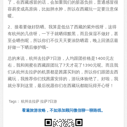
了，在西藏感冒的话，会加重我们的脏器负担，普通感冒很
容易变成高原病，比如肺水肿，所以在西藏玩一定要注意保
暖。
2、接着要做好防晒。我算是低估了西藏的紫外线呀，这得
有杭州的几倍呀，一下子就晒得黢黑，而且保湿不做好，甚
至会晒伤呢，所以你们不仅天天要涂防晒霜，晚上回酒店最
好做一下晒后修护哦~
总的来说，杭州去拉萨7日游，人均跟团价格是1400元左
右，我和闺蜜在西藏跟团玩了7天才花了1390元呢。而且我
们从杭州去拉萨的机票都是茜露买到的，所以你们跟团去西
藏玩，我推荐你们找茜露安排的，游玩体验绝了。好啦，我
就分享到这里，最后祝愿你们在西藏玩都能玩得开心呀！
Tags：
杭州去拉萨
拉萨7日游
看遍旅游攻略，不如添加顾问微信聊一聊路线。