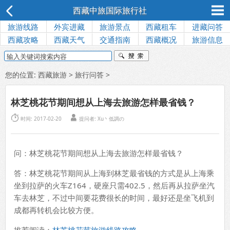
西藏中旅国际旅行社
旅游线路
外宾进藏
旅游景点
西藏租车
进藏问答
西藏攻略
西藏天气
交通指南
西藏概况
旅游信息
您的位置:
西藏旅游
>
旅行问答
>
林芝桃花节期间想从上海去旅游怎样最省钱？


时间: 2017-02-20
提问者: Xu丶低調の
问：林芝桃花节期间想从上海去旅游怎样最省钱？
答：林芝桃花节期间从上海到林芝最省钱的方式是从上海乘
坐到拉萨的火车Z164，硬座只需402.5，然后再从拉萨坐汽
车去林芝，不过中间要花费很长的时间，最好还是坐飞机到
成都再转机会比较方便。