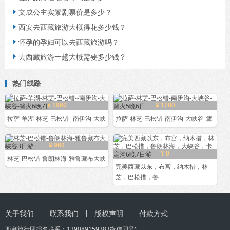
文成公主实景剧票价是多少？

西安去西藏旅游大概得花多少钱？

怀孕的孕妇可以去西藏旅游吗？

去西藏旅游一趟大概需要多少钱？

热门线路
¥ 1960
¥ 1780
拉萨-羊湖-林芝-巴松错--南伊沟-大峡
拉萨-林芝-巴松错-南伊沟-大峡谷-篝
¥ 960
¥ 0
林芝-巴松错-鲁朗林海-雅鲁藏布大峡
完美西藏以东，布宫，纳木措，林
芝，巴松措，鲁
关于我们
联系我们
版权声明
付款方式
西藏旅行团
报名联系：
13908915938
(微信同号)