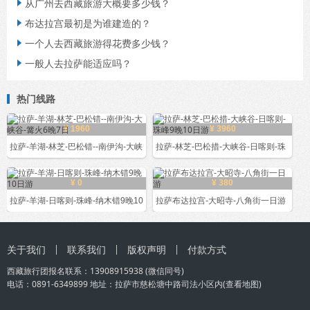
从广州去西藏旅游大概要多少钱？

布达拉宫最初是为谁建造的？

一个人去西藏旅游得花费多少钱？

一般人去拉萨能适应吗？

热门线路
¥ 1960
¥ 3960
拉萨-羊湖-林芝-巴松错--南伊沟-大峡
拉萨-林芝-巴松措-大峡谷-日喀则-珠
¥ 0
¥ 380
拉萨-羊湖-日喀则-珠峰-纳木错9晚10
拉萨布达拉宫-大昭寺-八角街一日游
关于我们
联系我们
版权声明
付款方式
西藏旅行团
报名联系：
13908915938
(微信同号)
电话：0891-6349899 地址：拉萨市慈松塘中路司法小区内(
查看地图
)