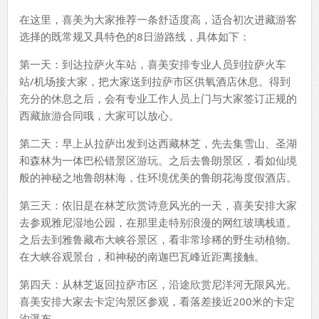
在这里，喜美为大家推荐一条舒适度高，适合初次进藏游客
选择的既常规又具特色的8日游路线，具体如下：
第一天：到达拉萨火车站，喜美安排专业人员到拉萨火车
站/机场接大家，把大家送到拉萨市区供氧酒店休息。得到
充分的休息之后，会有专业工作人员上门与大家签订正规的
西藏旅游合同哦，大家可以放心。
第二天：早上从拉萨出发到达西藏林芝，先去集雪山、圣湖
和森林为一体巴松错景区游玩。之后去鲁朗景区，看如仙境
般的神秘之地鲁朗林海，住环境优美的鲁朗花海度假酒店。
第三天：依旧是在林芝欣赏诗意风光的一天，喜美安排大家
去参观雅尼湿地公园，在那里走特别浪漫的网红玻璃栈道。
之后去到雅鲁藏布大峡谷景区，看非常珍稀的野生动植物。
在大峡谷观景台，和神秘的南迦巴瓦峰近距离接触。
第四天：从林芝返回拉萨市区，沿途欣赏尼洋河无限风光。
喜美安排大家去卡定沟景区参观，看落差接近200米的卡定
沟瀑布。