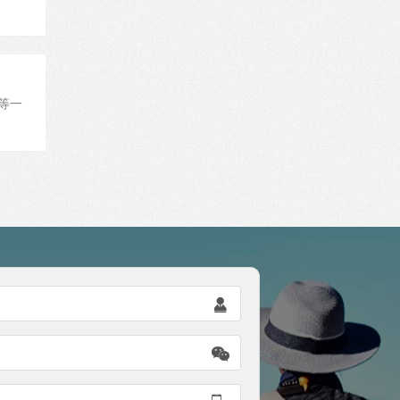
等一

