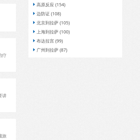
高原反应
(154)

边防证
(108)

北京到拉萨
(105)

上海到拉萨
(100)

布达拉宫
(99)

广州到拉萨
(87)

治疗
要讲
藏旅