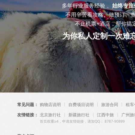
多年行业服务经验 、
始终专注
不用辛苦看攻略、做预订、
不止机票+酒店，帮你搞
为你私人定制一次难
常见问题：
购物店说明
自费项目说明
旅游合同
租车
友情链接：
北京旅行社
新疆旅行社
江西中旅
广州旅
首页权重≥4，申请友情链接，请加QQ： 8787-90899