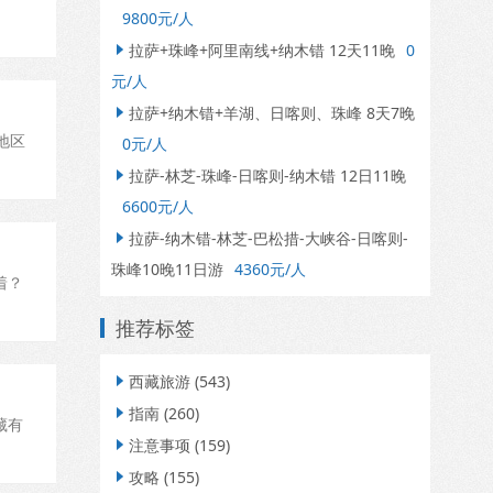
9800元/人
拉萨+珠峰+阿里南线+纳木错 12天11晚
0

元/人
拉萨+纳木错+羊湖、日喀则、珠峰 8天7晚

地区
0元/人
拉萨-林芝-珠峰-日喀则-纳木错 12日11晚

6600元/人
拉萨-纳木错-林芝-巴松措-大峡谷-日喀则-

珠峰10晚11日游
4360元/人
着？
推荐标签
西藏旅游
(543)

指南
(260)

藏有
注意事项
(159)

攻略
(155)
