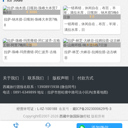
¥ 3080
¥ 0
拉萨-纳木措-日喀则-珠峰大本营7晚
一错再错，休闲自在，布宫，羊湖，
8
满拉水库，日
¥ 2000
¥ 3580
拉萨-珠峰-玛旁雍错-冈仁波齐-古格
拉萨-林芝-大峡谷-拉姆拉措-达古峡
王
谷
关于我们
联系我们
版权声明
付款方式
西藏旅行团
报名联系：
13908915938
(微信同号)
电话：0891-6349899 地址：拉萨市慈松塘中路司法小区内(
查看地图
)
经营许可证：L-XZ-100188
备案号：
藏ICP备2023000629号-3
Copyright©2007-2026
西藏中旅国际旅行社
版权所有
添加微信