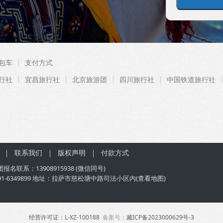
包车
支付方式
行社
宜昌旅行社
北京旅游团
四川旅行社
中国铁道旅行社
联系我们
版权声明
付款方式
团
报名联系：
13908915938
(微信同号)
91-6349899 地址：拉萨市慈松塘中路司法小区内(
查看地图
)
经营许可证：L-XZ-100188
备案号：
藏ICP备2023000629号-3