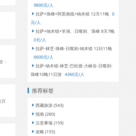
9800元/人
拉萨+珠峰+阿里南线+纳木错 12天11晚
0

元/人
拉萨+纳木错+羊湖、日喀则、珠峰 8天7晚

0元/人
拉萨-林芝-珠峰-日喀则-纳木错 12日11晚

6600元/人
答：
拉萨-纳木错-林芝-巴松措-大峡谷-日喀则-

珠峰10晚11日游
4360元/人
推荐标签
拉宫
西藏旅游
(543)

指南
(260)

注意事项
(159)

攻略
(155)
