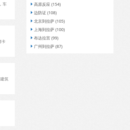
，车
高原反应
(154)

边防证
(108)

北京到拉萨
(105)

上海到拉萨
(100)

布达拉宫
(99)

都卡
广州到拉萨
(87)

馆建筑