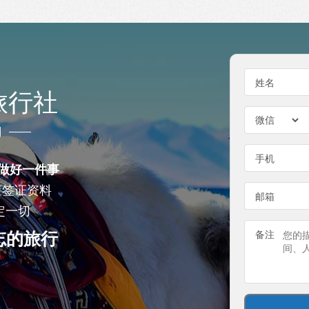
姓名
旅行社
门
手机
做好一件事
查签证资料
邮箱
定一切
忘的旅行
备注