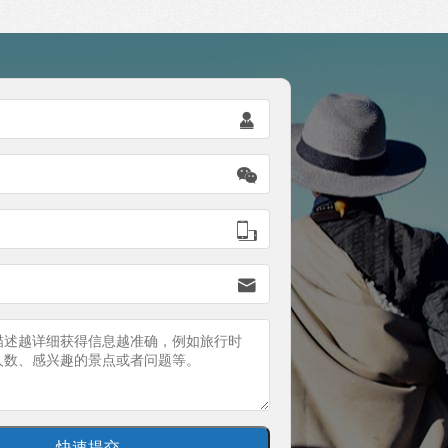



