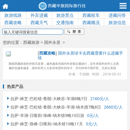
旅游线路
外宾进藏
旅游景点
西藏租车
进藏问答
西藏攻略
西藏天气
交通指南
西藏概况
旅游信息
您的位置：
西藏旅游
> 国外永居 >
[
西藏攻略
]
国外永居绿卡去西藏需要什么进藏手
续
随着西藏旅游的井喷式发展，越来越多的国内外游客赴藏旅行，近年来国外的华人去西
藏的也越来越多，国外的华人大多持有国外的绿卡，并仍持有中国护照，尤其以美国
作者：千纸鹤
时间：2018-05-31
热卖产品
拉萨-林芝-巴松错-鲁朗-大峡谷-羊湖6晚7日
2160元/人

拉萨-林芝-巴松错-鲁朗-大峡谷-羊湖-纳木措7晚8日
2660元/人

拉萨-羊湖-日喀则-珠峰-纳木错9晚10日游
0元/人

拉萨-林芝-珠峰-日喀则–纳木错10晚11天
0元/人
