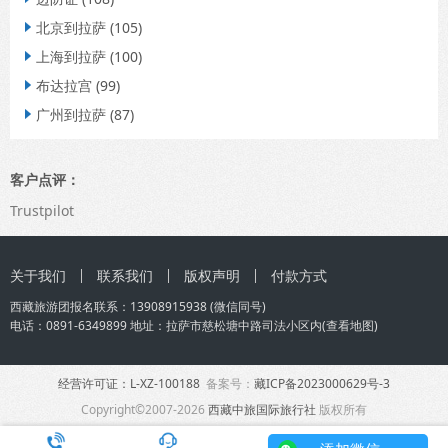
北京到拉萨
(105)

上海到拉萨
(100)

布达拉宫
(99)

广州到拉萨
(87)

客户点评：
Trustpilot
关于我们
联系我们
版权声明
付款方式
西藏旅游团
报名联系：
13908915938
(微信同号)
电话：0891-6349899 地址：拉萨市慈松塘中路司法小区内(
查看地图
)
经营许可证：L-XZ-100188
备案号：
藏ICP备2023000629号-3
Copyright©2007-2026
西藏中旅国际旅行社
版权所有