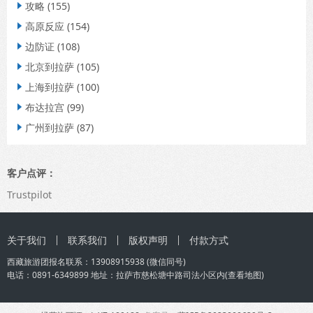
攻略
(155)

高原反应
(154)

边防证
(108)

北京到拉萨
(105)

上海到拉萨
(100)

布达拉宫
(99)

广州到拉萨
(87)

客户点评：
Trustpilot
关于我们
联系我们
版权声明
付款方式
西藏旅游团
报名联系：
13908915938
(微信同号)
电话：0891-6349899 地址：拉萨市慈松塘中路司法小区内(
查看地图
)