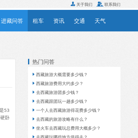

关于我们

联系我们
进藏问答
租车
资讯
交通
天气
热门问答
西藏旅游大概需要多少钱？

西藏旅游费用大约多少？

去西藏旅游团多少钱？

去西藏跟团玩一趟多少钱？

是53
一个人去西藏旅游得花费多少钱？

，硬卧
去西藏的旅游攻略有什么？

坐火车去西藏玩总费用大概多少？

去西藏玩哪些地方值得去？
