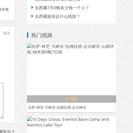
去西藏7天6晚多少钱一个人？

佳答案
去西藏旅游走什么线路？

精选
热门线路
¥ 3580
拉萨-林芝-大峡谷-拉姆拉措-达古峡谷
哪里办？