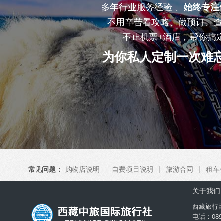
多年行业服务经验 、
始终专注
不用辛苦看攻略、做预订、
不止机票+酒店，帮你搞
为你私人定制一次难
常见问题：
购物店说明
自费项目说明
旅游合同
租车
关于我们
西藏旅行
电话：08