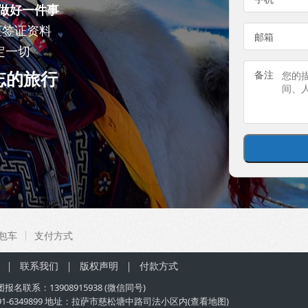
做好一件事
查签证资料
邮箱
定一切
忘的旅行
备注
包车
支付方式
联系我们
版权声明
付款方式
团
报名联系：
13908915938
(微信同号)
91-6349899 地址：拉萨市慈松塘中路司法小区内(
查看地图
)