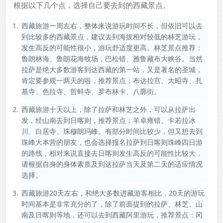
根据以下几个点，选择自己要去到的西藏景点。
西藏旅游一周左右，整体来说游玩时间不长，但依旧可以去
到比较多的西藏景点，建议去到海拔相对较低的林芝游玩，
发生高反的可能性很小，游玩舒适度更高。林芝景点推荐：
鲁朗林海、鲁朗花海牧场，巴松错、雅鲁藏布大峡谷。当然
拉萨是绝大多数游客到达西藏的第一站，又是著名的圣城，
肯定要参观一两天的啦，推荐景点：布达拉宫、大昭寺、扎
基寺、色拉寺、哲蚌寺、罗布林卡、八廓街。
西藏旅游十天以上，除了拉萨和林芝之外，可以从拉萨出
发，经山南去到日喀则，推荐景点：羊卓雍错、卡若拉冰
川、白居寺、珠穆朗玛峰。有部分时间比较少，但又想去到
珠峰大本营的朋友，也会选择报名拉萨到日喀则珠峰四日游
的路线，相对来说直接去日喀则发生高反的可能性比较大，
请根据自身的身体素质及到达拉萨当天及第二天的适应情况
选择。
西藏旅游20天左右，和绝大多数进藏游客相比，20天的游玩
时间基本是非常充分的了，除了前面提到的拉萨、林芝、山
南及日喀则等地，还可以去到西藏阿里游玩，推荐景点：冈