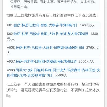
仁波齐、玛旁雍错、扎达土林、古格王朝遗址、日土岩画、
扎日南木错。
根据以上西藏旅游景点介绍，推荐西藏中旅以下游玩路线：
K01
拉萨-林芝-巴松错-鲁朗-大峡谷-羊湖6晚7日
1480元/人
K02
拉萨-林芝-巴松错-鲁朗-大峡谷-羊湖-纳木措7晚8日
1880
元/人
A958
拉萨-林芝-巴松措-大峡谷-日喀则-珠峰9晚10日
3760元/
人
A937
拉萨-纳木措-日喀则-珠穆朗玛峰7晚8日游
2660元/人
A988
阿里大北线-日喀则-珠峰-冈仁波齐-玛旁雍错-古格王朝-改
则-洞措-尼玛-班戈-纳木错13日
5500
/人
以上就是一个人跟团去西藏旅游攻略的介绍啦，希望对你有
所帮助，进藏游玩记得早些联系旅行社，不要到了拉萨才找
哟。