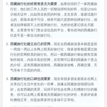
西藏旅行社的经营资质尤为重要
，如果你找到了一家西藏旅
行社，他们的工作人员把一切都说得特别好听，但是让ta出
示相关证件，比如营业执照的时候，支支吾吾，逃避话题什
么的，那基本就不可信，很有可能只是那种挂牌旅行社，或
者连挂牌都算不上的冒牌旅行社。当然你也要记得去天眼
查、企查查等专门查企业信息的平台，看你咨询的西藏旅行
社是不是一家合法的旅行社。
西藏旅行社建立自己的官网
，现在去西藏旅游基本都是提前
一周或一周以上在网上联系好旅行社，很多游客都是通过旅
行社的官网联系的旅行社。所以一般西藏旅行都会拥有页面
制作精良，内容丰富的官网，在官网可以看到西藏各个景点
的介绍，还有西藏旅游路线，西藏旅游攻略，西藏交通、天
气等各个方面的内容。
西藏旅行社的口碑也很重要
，现在有很多朋友都喜欢在网上
分享自己生活中发生的一些事，就像去西藏旅游报团玩得
好，会发西藏的美景，玩得不好也会在网上吐槽旅行社的服
务。你可以去网上看看相关西藏旅行社的评价，有差评或者
吐槽很正常，但是如果差评过多就不正常啦。