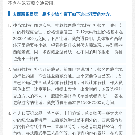
不含往返西藏交通费用。
去西藏跟团玩一趟多少钱？看下如下这些花费的地方。
找当地旅行团更实惠。推荐找西藏当地旅行社报团，他们安
排的行程更合理，价格也更便宜，7-12天纯玩团价格基本在
2000-4500元之间，不含往返西藏交通费用。具体报名西藏
纯玩团需要多少钱，得看你是什么时候入藏游玩，去到哪些
西藏景点。同一条西藏旅游路线，在不同的时候报名，价格
也是不一样的。
提前找旅行社代订进藏票。前面已经说到了，报名西藏当地
旅行社的团，不含往返西藏交通。这个需要你自己安排，如
果已经确定找西藏某家旅行社报团，可以让旅行社工作人员
帮你出票，速度更快。根据出发地、出发时间，以及选择的
交通方式的不同（一般建议选择单飞单卧或者双飞），各地
进藏游客的往返西藏交通费用基本在1500-2500元之间。
个人购买纪念品、特产等。出门旅游，总会购买一些大大小
小的纪念品和特产，去西藏旅游也是不例外的。西藏值得购
买的特产有牦牛肉干、青稞酒等等，纪念品就是转经筒、牛
角梳、各式藏式手工艺品等等。有便宜的也有贵的，在八廓