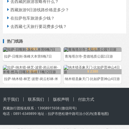
去西藏的旅游攻略有什么？

西藏旅游9日游线路价格是多少？

在拉萨包车旅游多少钱？

去西藏七天旅行要花费多少钱？

热门线路
¥ 1960
¥ 490
拉萨-日喀则-珠峰大本营6晚7日
青海塔尔寺-贵德地质公园1日游
¥ 5580
¥ 2380
拉萨-纳木错-林芝-波密-岗云杉林-米
纳木错圣象天门-比如萨普神山4日游
关于我们
联系我们
版权声明
付款方式
西藏旅行团
报名联系：
13908915938
(微信同号)
电话：0891-6349899 地址：拉萨市慈松塘中路司法小区内(
查看地图
)