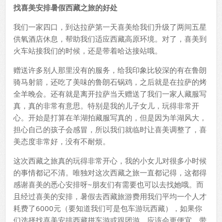
找喜美安排暑假西藏之旅的好处
我们一家四口，到达拉萨第一天喜美给我们升级了两间五星
供氧酒店休息，帮助我们适应西藏高原环境。对了，喜美到
火车站接我们的时候，还是带着哈达接站哦。
赠送许多别人那里没有的服务，给我印象比较深的有在鲁朗
骑马射箭，还吃了美味的鲁朗石锅鸡，之后就是在拉萨的烤
全羊晚会。还有就是离开拉萨当天赠送了我们一家人藏服写
真，真的非常有意思。特别是我的儿子女儿，玩得非常开
心。开始是打算在羊湖拍藏服写真的，但是因为羊湖风大，
担心自己的孩子会感冒，所以我们就临时让喜美调整了，喜
美态度非常好，没有不耐烦。
这次西藏之旅真的玩得非常开心，我的小女儿对很多小时候
的事情都记不清。唯独对这次西藏之旅一直都记得，这都得
感谢喜美的悉心安排呀~朋友们有需要也可以去找她哦。而
且经过喜美的安排，暑假去西藏旅游费用我们平均一个人才
耗费了6000元（要知道我们可是包车游玩西藏），如果你
们选择找喜美安排西藏拼车游或跟团游，应该会更便宜。带