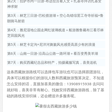
第2天：拉萨市内一日游-布达拉宫看人文＋扎基寺拜访扎基女
神求财
第3天：林芝三日游-巴松措游湖＋空心岛错综罢工寺寺祈福+鲁
朗骑马射箭
第4天：雅尼湿地公园走网红玻璃栈道＋船游雅鲁藏布江看尽林
芝田园风光
第5天：林芝卡定沟+尼洋河旖旎风光感受高原少有的浪漫
第6天：山南一日游-沿高山公路一路环湖＋看百变秀美羊湖
第7天：购买西藏纪念品和特产，拍摄藏服写真，喜美送机
这条西藏旅游路线可以选择包车游玩也可以选择跟团游玩，
具体可以根据你们的游玩人数和西藏旅游预算决定。不知道
怎么安排的话，直接加喜美的微信：13908915938 去问问
就好啦，喜美非常有耐心。找她安排西藏旅游路线，除了基
础的路线安排织袜，还会赠送许多服务呢。