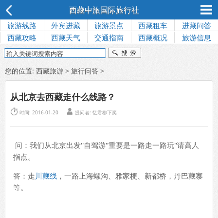
西藏中旅国际旅行社
旅游线路
外宾进藏
旅游景点
西藏租车
进藏问答
西藏攻略
西藏天气
交通指南
西藏概况
旅游信息
您的位置:
西藏旅游
>
旅行问答
>
从北京去西藏走什么线路？


时间: 2016-01-20
提问者: 忆君柳下奕
问：我们从北京出发''自驾游''重要是一路走一路玩''请高人
指点。
答：走
川藏线
，一路上海螺沟、雅家梗、新都桥，丹巴藏寨
等。