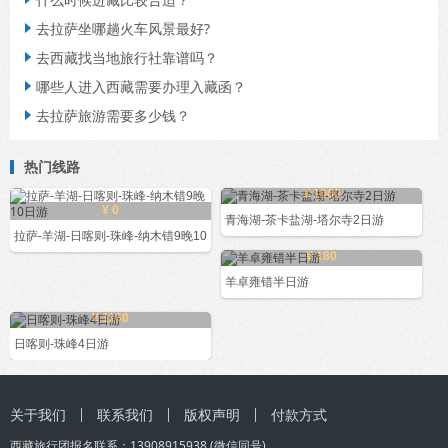
去拉萨坐哪趟火车风景最好?

去西藏找当地旅行社靠谱吗？

哪些人进入西藏需要办理入藏函？

去拉萨旅游需要多少钱？

热门线路
¥ 1060
¥ 0
青海湖-茶卡盐湖-塔尔寺2日游
拉萨-羊湖-日喀则-珠峰-纳木错9晚10
¥ 180
羊卓雍错半日游
¥ 1160
日喀则-珠峰4日游
关于我们
联系我们
版权声明
付款方式
西藏旅行团
报名联系：
13908915938
(微信同号)