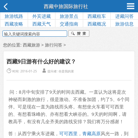
西藏中旅国际旅行社
旅游线路
外宾进藏
旅游景点
西藏租车
进藏问答
西藏攻略
西藏天气
交通指南
西藏概况
旅游信息
您的位置:
西藏旅游
>
旅行问答
>
西藏9日游有什么好的建议？


时间: 2016-01-25
提问者: 你是我的菜
问：8月中旬安排了9天的时间去西藏。一直认为这将是次
神秘而刺激的旅行，很是激动。不准备加团，约了5、6个同
伴。可是现在一直为路线而头疼。有想坐火车看可可西里
的、有想看珠峰的、亦有想看大峡谷的。9天的时间啊，请
教高手，有没有几全齐美的路线安排？我们将万分感谢！
答：从西宁乘火车进藏，
可可西里
，
青藏高原
风光一路，到