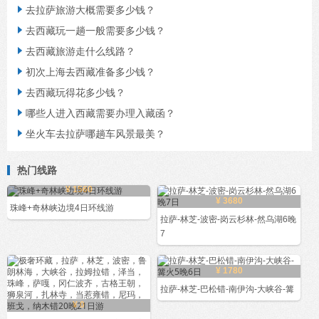
去拉萨旅游大概需要多少钱？

去西藏玩一趟一般需要多少钱？

去西藏旅游走什么线路？

初次上海去西藏准备多少钱？

去西藏玩得花多少钱？

哪些人进入西藏需要办理入藏函？

坐火车去拉萨哪趟车风景最美？

热门线路
¥ 1560
¥ 3680
珠峰+奇林峡边境4日环线游
拉萨-林芝-波密-岗云杉林-然乌湖6晚
7
¥ 1780
拉萨-林芝-巴松错-南伊沟-大峡谷-篝
¥ 0