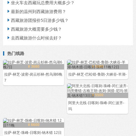
坐火车去西藏玩总费用大概多少？

最新的温州到西藏旅游费用？

西藏旅游团报价5日游多少钱？

西藏旅游大概需要多少钱？

去西藏旅游什么时候去好？

热门线路
¥ 3680
¥ 5880
拉萨-林芝-波密-岗云杉林-然乌湖6晚
拉萨-林芝-巴松错-鲁朗-大峡谷-羊湖-
7
¥ 5500
阿里大北线-日喀则-珠峰-冈仁波齐-
玛
¥ 6600
拉萨-林芝-珠峰-日喀则-纳木错 12日