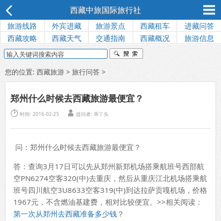
西藏中旅国际旅行社
旅游线路
外宾进藏
旅游景点
西藏租车
进藏问答
西藏攻略
西藏天气
交通指南
西藏概况
旅游信息
您的位置:
西藏旅游
>
旅行问答
>
郑州什么时候去西藏旅游最便宜？


时间: 2016-02-25
提问者: 乖丫头
问：郑州什么时候去西藏旅游最便宜？
答：查询3月17日可以先从郑州新郑机场搭乘航班号西部航
空PN6274空客320(中)去重庆，然后从重庆江北机场搭乘航
班号四川航空3U8633空客319(中)到达拉萨贡嘎机场，价格
1967元，不含燃油基建费，相对比较便宜。>>相关阅读：
第一次从郑州去西藏准备多少钱
？