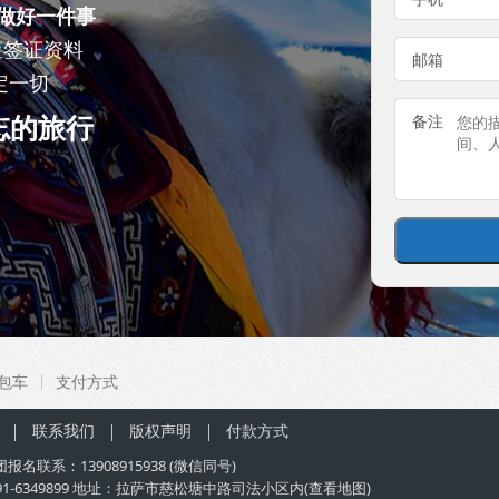
做好一件事
查签证资料
邮箱
定一切
忘的旅行
备注
包车
支付方式
联系我们
版权声明
付款方式
团
报名联系：
13908915938
(微信同号)
91-6349899 地址：拉萨市慈松塘中路司法小区内(
查看地图
)