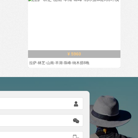
¥ 5960
拉萨-林芝-山南-羊湖-珠峰-纳木措8晚


