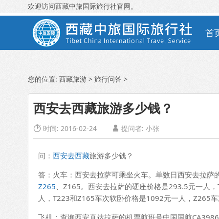
欢迎访问西藏中旅国际旅行社官网。
首
您的位置:
西藏旅游
>
旅行问答
>
西安去西藏旅游多少钱？
时间: 2016-02-24
提问者:
小张


问：
西安去西藏
旅游多少钱？
答：火车：西安去拉萨可乘坐火车。单数日西安去拉萨的火
Z265
、Z165。西安去拉萨的硬座价格是293.5元一人，
人，T223和Z165车次软卧价格是1092元一人，Z265
飞机：查询西安直达拉萨的机票航班号中国国航CA3986