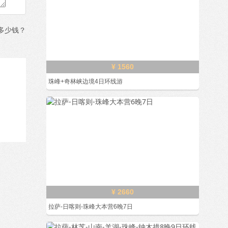
多少钱？
¥ 1560
珠峰+奇林峡边境4日环线游
¥ 2660
拉萨-日喀则-珠峰大本营6晚7日