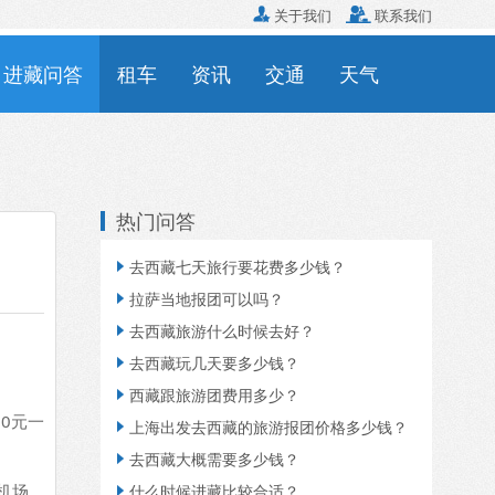

关于我们

联系我们
进藏问答
租车
资讯
交通
天气
热门问答
去西藏七天旅行要花费多少钱？

拉萨当地报团可以吗？

去西藏旅游什么时候去好？

去西藏玩几天要多少钱？

西藏跟旅游团费用多少？

90元一
上海出发去西藏的旅游报团价格多少钱？

去西藏大概需要多少钱？

机场
什么时候进藏比较合适？
