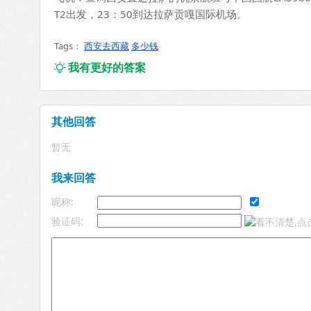
T2出发，23：50到达拉萨贡嘎国际机场。
Tags：
西安去西藏
多少钱
我有更好的答案

其他回答
暂无
我来回答
昵称:
验证码: