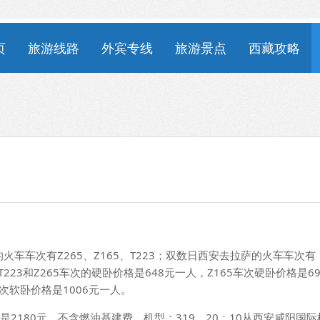
页
旅游线路
外宾专线
旅游景点
西藏攻略
车车次有Z265、Z165、T223；双数日西安去拉萨的火车车次有
T223和Z265车次的硬卧价格是648元一人，Z165车次硬卧价格是6
车次软卧价格是1006元一人。
是2180元，不含燃油基建费。机型：319，20：10从西安咸阳国际