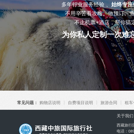
多年行业服务经验 、
始终专注
不用辛苦看攻略、做预订、
不止机票+酒店，帮你搞
为你私人定制一次难
常见问题：
购物店说明
自费项目说明
旅游合同
租车
关于我们
西藏旅行
电话：08