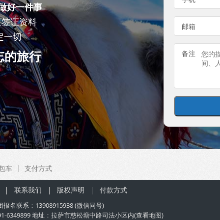
做好一件事
查签证资料
邮箱
定一切
忘的旅行
备注
包车
支付方式
联系我们
版权声明
付款方式
团
报名联系：
13908915938
(微信同号)
91-6349899 地址：拉萨市慈松塘中路司法小区内(
查看地图
)