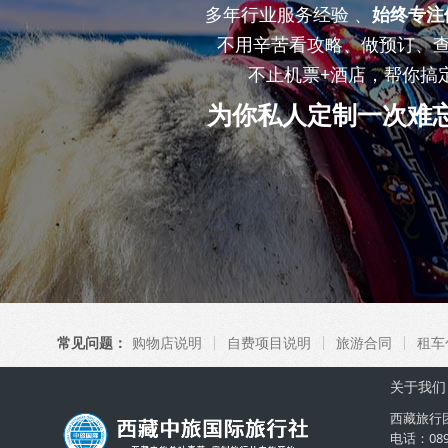
多年行业服务经验 、
始终专注
不用辛苦看攻略、做预订、
不止机票+酒店，帮你搞
为你私人定制一次难
常见问题：
购物店说明
自费项目说明
旅游合同
租车
关于我们
西藏旅行
电话：08