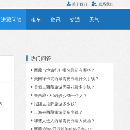

关于我们

联系我们
进藏问答
租车
资讯
交通
天气
热门问答
西藏当地旅行社排名靠前有哪些？

美国绿卡去西藏需要办理什么手续？

暑假去西藏旅游需要花费多少钱？

去西藏7天6晚多少钱一个人？

5、
报团去拉萨旅游多少钱?

上海去西藏旅游要多少钱？

哪些人进入西藏需要办理入藏函？

西藏旅游9日游线路价格是多少？
