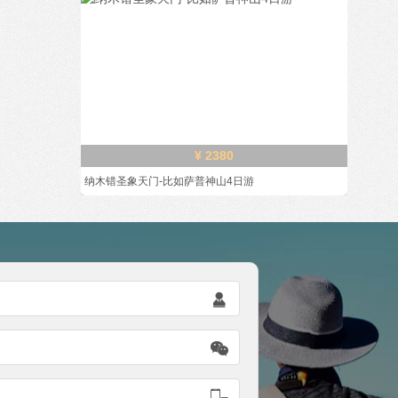
¥ 2380
纳木错圣象天门-比如萨普神山4日游


