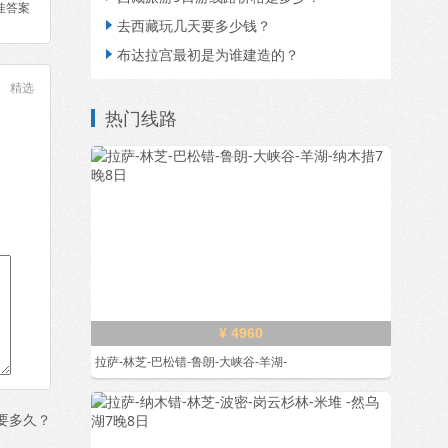
佳答案
去西藏玩几天要多少钱？

布达拉宫最初是为谁建造的？

精选
热门线路
¥ 4960
拉萨-林芝-巴松错-鲁朗-大峡谷-羊湖-
要多久？