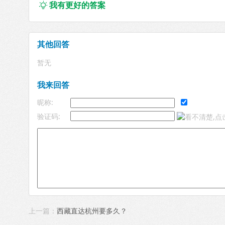
我有更好的答案

其他回答
暂无
我来回答
昵称:
验证码:
上一篇：
西藏直达杭州要多久？