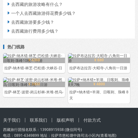
去西藏的旅游攻略有什么？

一个人去西藏旅游得花费多少钱？

去西藏旅游要多少钱？

去西藏旅行费用多少钱？

热门线路
¥ 4360
¥ 680
拉萨-纳木错-林芝-巴松措-大峡谷-日
拉萨布达拉宫-大昭寺-八角街一日游
¥ 3860
¥ 4800
拉萨-林芝-波密-岗云杉林-米堆-然乌-
拉萨+纳木错+羊湖、日喀则、珠峰 8
天
关于我们
联系我们
版权声明
付款方式
西藏旅行团
报名联系：
13908915938
(微信同号)
电话：0891-6349899 地址：拉萨市慈松塘中路司法小区内(
查看地图
)