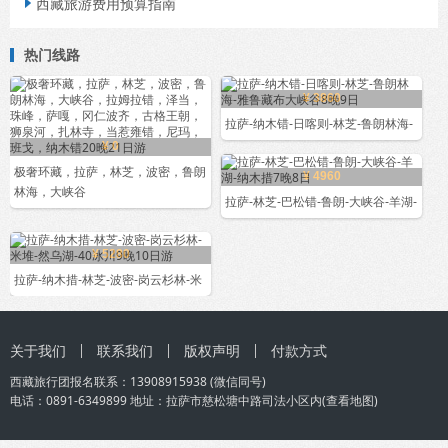
西藏旅游费用预算指南

热门线路
¥ 3860
拉萨-纳木错-日喀则-林芝-鲁朗林海-
¥ 0
极奢环藏，拉萨，林芝，波密，鲁朗
¥ 4960
林海，大峡谷
拉萨-林芝-巴松错-鲁朗-大峡谷-羊湖-
¥ 5280
拉萨-纳木措-林芝-波密-岗云杉林-米
关于我们
联系我们
版权声明
付款方式
西藏旅行团
报名联系：
13908915938
(微信同号)
电话：0891-6349899 地址：拉萨市慈松塘中路司法小区内(
查看地图
)